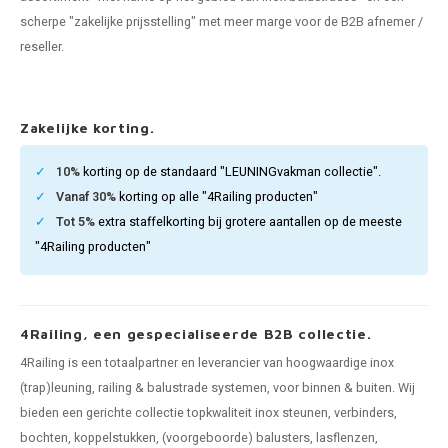
pleuning staal
hroeven
A
scherpe "zakelijke prijsstelling" met meer marge voor de B2B afnemer /
reseller.
pleuning smeedijzer
r en tap
pleuning gunmetal
rderobestang
Zakelijke korting.
pleuning brons
10%
korting op de standaard "LEUNINGvakman collectie".
Vanaf 30%
korting op alle "4Railing producten"
ulaire leuningen
Tot 5%
extra staffelkorting bij grotere aantallen op de meeste
"4Railing producten"
4Railing, een gespecialiseerde B2B collectie.
4Railing is een totaalpartner en leverancier van hoogwaardige inox
(trap)leuning, railing & balustrade systemen, voor binnen & buiten. Wij
bieden een gerichte collectie topkwaliteit inox steunen, verbinders,
bochten, koppelstukken, (voorgeboorde) balusters, lasflenzen,