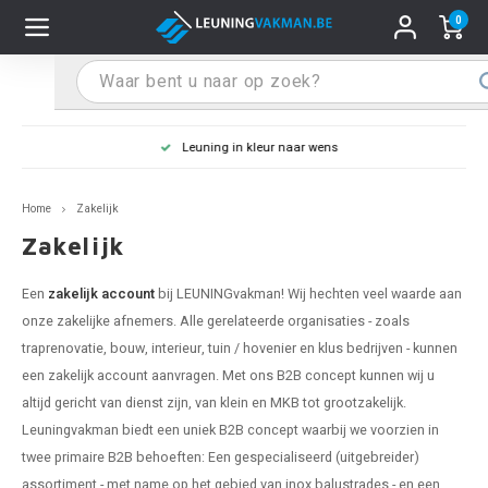
0
Hoofdmenu / Leuninghouders
Hoofdmenu / Tips & Tricks
Hoofdmenu / Trapleuning
Hoofdmenu / Extra
Leuninghouders
Tips & Tricks
Trapleuning
Extra
Leuning in kleur naar wens
pleuning inox
ninghouder inox
stiften
T
T
T
T
T
T
T
T
T
T
L
L
L
L
L
L
pleuning inmeten
Home
Zakelijk
pleuning zwart
uninghouder zwart
hoonmaak en onderhoud
T
T
T
T
T
T
T
T
T
T
L
L
L
L
L
L
pleuning monteren
Zakelijk
pleuning antraciet
ninghouder antraciet
stekhoek (voor een trapleuning)
T
T
T
T
T
T
T
T
T
T
L
L
A
A
L
A
Een
zakelijk account
bij LEUNINGvakman! Wij hechten veel waarde aan
onze zakelijke afnemers. Alle gerelateerde organisaties - zoals
pleuning grijs
ninghouder wit
ox einddoppen
T
T
T
A
T
T
A
T
A
A
L
A
A
traprenovatie, bouw, interieur, tuin / hovenier en klus bedrijven - kunnen
een zakelijk account aanvragen. Met ons B2B concept kunnen wij u
pleuning wit
ninghouder RAL kleur naar wens
x bochten en koppelstukken
T
T
A
A
T
A
A
altijd gericht van dienst zijn, van klein en MKB tot grootzakelijk.
Leuningvakman biedt een uniek B2B concept waarbij we voorzien in
pleuning RAL kleur naar wens
ninghouder staal
x flensen
T
A
A
twee primaire B2B behoeften: Een gespecialiseerd (uitgebreider)
assortiment - met name op het gebied van inox balustrades - en een