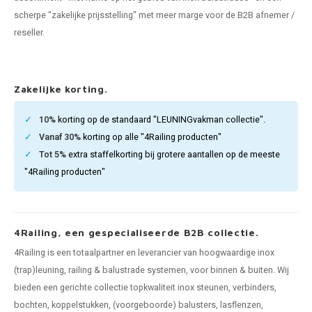
pleuning staal
hroeven
A
scherpe "zakelijke prijsstelling" met meer marge voor de B2B afnemer /
reseller.
pleuning smeedijzer
r en tap
pleuning gunmetal
rderobestang
Zakelijke korting.
pleuning brons
10%
korting op de standaard "LEUNINGvakman collectie".
Vanaf 30%
korting op alle "4Railing producten"
ulaire leuningen
Tot 5%
extra staffelkorting bij grotere aantallen op de meeste
"4Railing producten"
4Railing, een gespecialiseerde B2B collectie.
4Railing is een totaalpartner en leverancier van hoogwaardige inox
(trap)leuning, railing & balustrade systemen, voor binnen & buiten. Wij
bieden een gerichte collectie topkwaliteit inox steunen, verbinders,
bochten, koppelstukken, (voorgeboorde) balusters, lasflenzen,