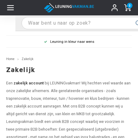
0
Hoofdmenu / Leuninghouders
Hoofdmenu / Tips & Tricks
Hoofdmenu / Trapleuning
Hoofdmenu / Extra
Leuninghouders
Tips & Tricks
Trapleuning
Extra
Leuning in kleur naar wens
pleuning inox
ninghouder inox
stiften
T
T
T
T
T
T
T
T
T
T
L
L
L
L
L
L
pleuning inmeten
Home
Zakelijk
pleuning zwart
uninghouder zwart
hoonmaak en onderhoud
T
T
T
T
T
T
T
T
T
T
L
L
L
L
L
L
pleuning monteren
Zakelijk
pleuning antraciet
ninghouder antraciet
stekhoek (voor een trapleuning)
T
T
T
T
T
T
T
T
T
T
L
L
A
A
L
A
Een
zakelijk account
bij LEUNINGvakman! Wij hechten veel waarde aan
onze zakelijke afnemers. Alle gerelateerde organisaties - zoals
pleuning grijs
ninghouder wit
ox einddoppen
T
T
T
A
T
T
A
T
A
A
L
A
A
traprenovatie, bouw, interieur, tuin / hovenier en klus bedrijven - kunnen
een zakelijk account aanvragen. Met ons B2B concept kunnen wij u
pleuning wit
ninghouder RAL kleur naar wens
x bochten en koppelstukken
T
T
A
A
T
A
A
altijd gericht van dienst zijn, van klein en MKB tot grootzakelijk.
Leuningvakman biedt een uniek B2B concept waarbij we voorzien in
pleuning RAL kleur naar wens
ninghouder staal
x flensen
T
A
A
twee primaire B2B behoeften: Een gespecialiseerd (uitgebreider)
assortiment - met name op het gebied van inox balustrades - en een