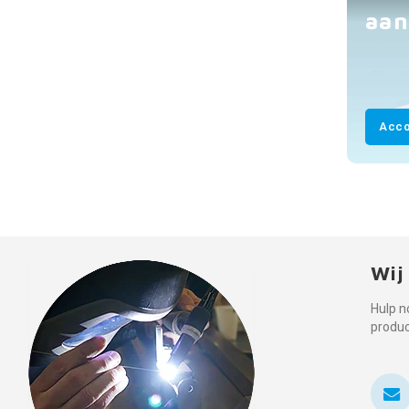
aan
Acco
Wij
Hulp n
produ