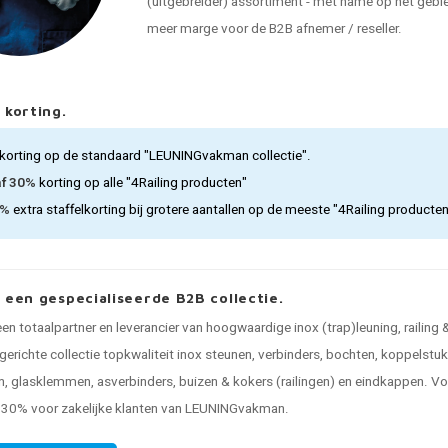
(uitgebreider) assortiment - met name op het gebied
meer marge voor de B2B afnemer / reseller.
 korting.
korting op de standaard "LEUNINGvakman collectie".
af 30%
korting op alle "4Railing producten"
5%
extra staffelkorting bij grotere aantallen op de meeste "4Railing producte
, een gespecialiseerde B2B collectie.
 een totaalpartner en leverancier van hoogwaardige inox (trap)leuning, railing
gerichte collectie topkwaliteit inox steunen, verbinders, bochten, koppelstu
, glasklemmen, asverbinders, buizen & kokers (railingen) en eindkappen. Voo
n 30% voor zakelijke klanten van LEUNINGvakman.