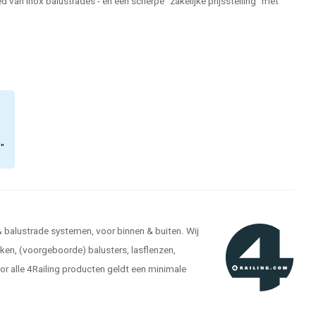
 van inox balustrades - en een scherpe "zakelijke prijsstelling" met
n"
 & balustrade systemen, voor binnen & buiten. Wij
kken, (voorgeboorde) balusters, lasflenzen,
r alle 4Railing producten geldt een minimale