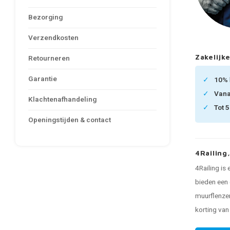
Bezorging
Verzendkosten
Zakelijke
Retourneren
Garantie
10%
Van
Klachtenafhandeling
Tot 
Openingstijden & contact
4Railing
4Railing is
bieden een 
muurflenzen
korting va