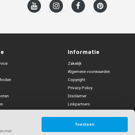
ce
Informatie
rvice
Zakelijk
Algemene voorwaarden
thoden
Copyright
Privacy Policy
osten
Disclaimer
en
Linkpartners
Alle leuningen
fhandeling
Toestaan
ijden & contact
 en met