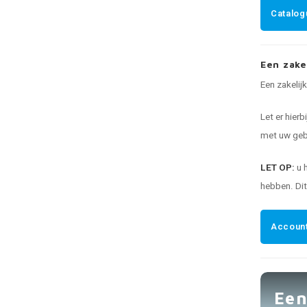
Catalog
Een zake
Een zakelij
Let er hierb
met uw gebr
LET OP:
u 
hebben. Di
Account
Een