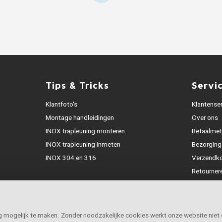
Tips & Tricks
Servi
Klantfoto's
Klantense
Montage handleidingen
Over ons
INOX trapleuning monteren
Betaalme
INOX trapleuning inmeten
Bezorging
INOX 304 en 316
Verzendk
Retourner
Garantie
Klachtena
Openingst
ig mogelijk te maken. Zonder noodzakelijke cookies werkt onze website niet