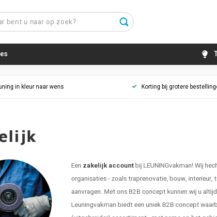
es
T
uning in kleur naar wens
Korting bij grotere bestellin
elijk
Een
zakelijk account
bij LEUNINGvakman! Wij hecht
organisaties - zoals traprenovatie, bouw, interieur, 
aanvragen. Met ons B2B concept kunnen wij u altijd g
Leuningvakman biedt een uniek B2B concept waarbij