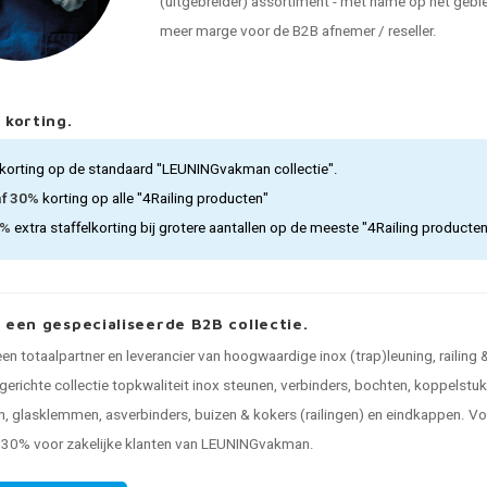
(uitgebreider) assortiment - met name op het gebied
meer marge voor de B2B afnemer / reseller.
 korting.
korting op de standaard "LEUNINGvakman collectie".
af 30%
korting op alle "4Railing producten"
5%
extra staffelkorting bij grotere aantallen op de meeste "4Railing producte
, een gespecialiseerde B2B collectie.
 een totaalpartner en leverancier van hoogwaardige inox (trap)leuning, railing
gerichte collectie topkwaliteit inox steunen, verbinders, bochten, koppelstu
, glasklemmen, asverbinders, buizen & kokers (railingen) en eindkappen. Voo
n 30% voor zakelijke klanten van LEUNINGvakman.