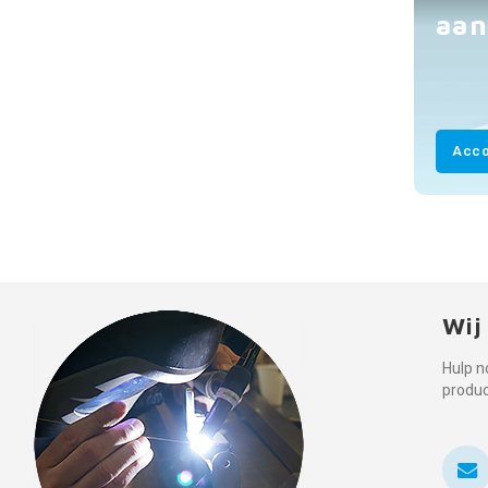
aan
Acco
Wij
Hulp n
produ