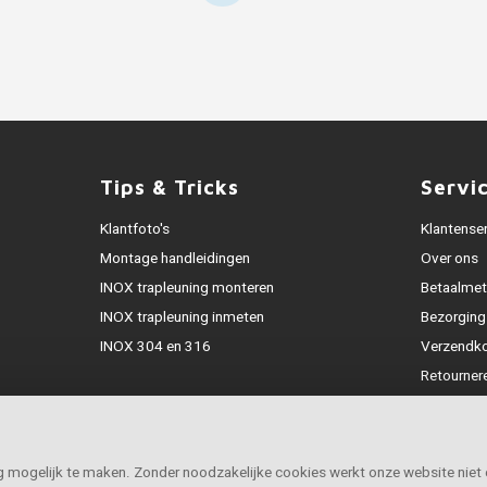
Tips & Tricks
Servi
Klantfoto's
Klantense
Montage handleidingen
Over ons
INOX trapleuning monteren
Betaalme
INOX trapleuning inmeten
Bezorging
INOX 304 en 316
Verzendk
Retourner
Garantie
Klachtena
Openingst
ig mogelijk te maken. Zonder noodzakelijke cookies werkt onze website niet