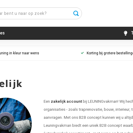
es
T
uning in kleur naar wens
Korting bij grotere bestellin
elijk
Een
zakelijk account
bij LEUNINGvakman! Wij hecht
organisaties - zoals traprenovatie, bouw, interieur, 
aanvragen. Met ons B2B concept kunnen wij u altijd g
Leuningvakman biedt een uniek B2B concept waarbij