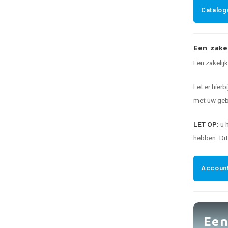
Catalog
Een zake
Een zakelij
Let er hierb
met uw gebr
LET OP:
u 
hebben. Di
Account
Een