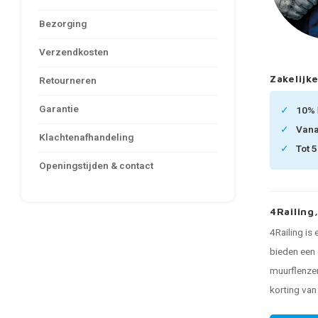
Bezorging
Verzendkosten
Zakelijke
Retourneren
Garantie
10%
Van
Klachtenafhandeling
Tot 
Openingstijden & contact
4Railing
4Railing is
bieden een 
muurflenzen
korting va