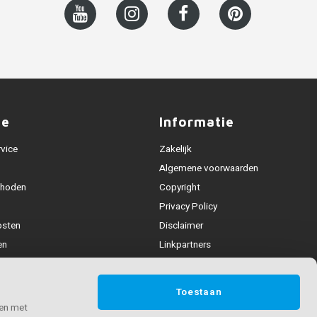
ce
Informatie
rvice
Zakelijk
Algemene voorwaarden
thoden
Copyright
Privacy Policy
osten
Disclaimer
en
Linkpartners
Alle leuningen
fhandeling
Toestaan
ijden & contact
 en met