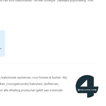
 van inox balustrades - en een scherpe "zakelijke prijsstelling" met
n"
 & balustrade systemen, voor binnen & buiten. Wij
kken, (voorgeboorde) balusters, lasflenzen,
r alle 4Railing producten geldt een minimale