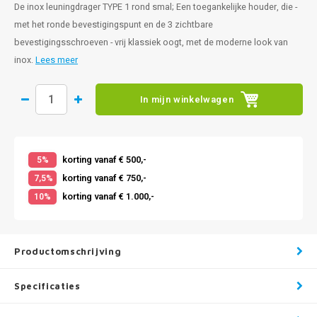
De inox leuningdrager TYPE 1 rond smal; Een toegankelijke houder, die -
met het ronde bevestigingspunt en de 3 zichtbare
bevestigingsschroeven - vrij klassiek oogt, met de moderne look van
inox.
Lees meer
In mijn winkelwagen
korting vanaf € 500,-
5%
korting vanaf € 750,-
7,5%
korting vanaf € 1.000,-
10%
Productomschrijving
Specificaties