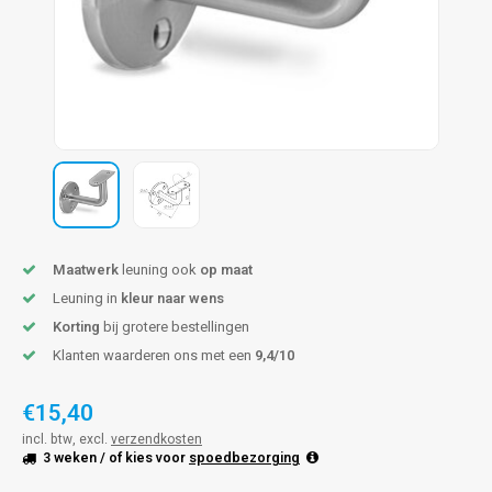
pleuning staal
hroeven
A
pleuning smeedijzer
r en tap
pleuning gunmetal
rderobestang
pleuning brons
ulaire leuningen
Maatwerk
leuning ook
op maat
Leuning in
kleur naar wens
Korting
bij grotere bestellingen
Klanten waarderen ons met een
9,4/10
€15,40
incl. btw, excl.
verzendkosten
3 weken
/ of kies voor
spoedbezorging