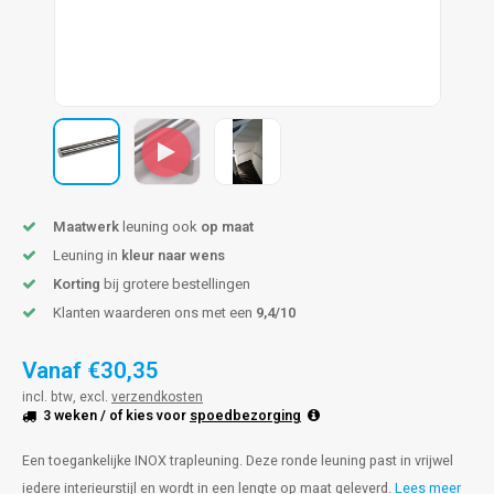
pleuning staal
hroeven
A
pleuning smeedijzer
r en tap
pleuning gunmetal
rderobestang
pleuning brons
Maatwerk
leuning ook
op maat
ulaire leuningen
Leuning in
kleur naar wens
Korting
bij grotere bestellingen
Klanten waarderen ons met een
9,4/10
Vanaf
€30,35
incl. btw, excl.
verzendkosten
3 weken
/ of kies voor
spoedbezorging
Een toegankelijke INOX trapleuning. Deze ronde leuning past in vrijwel
iedere interieurstijl en wordt in een lengte op maat geleverd.
Lees meer