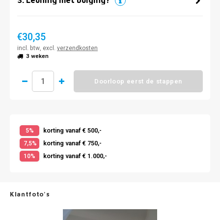
€30,35
incl. btw, excl.
verzendkosten
3 weken
Doorloop eerst de stappen
korting vanaf € 500,-
5%
korting vanaf € 750,-
7,5%
korting vanaf € 1.000,-
10%
Klantfoto's