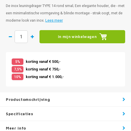
De inox leuningdrager TYPE 14 rond smal; Een elegante houder, die - met
een minimalistische vormgeving & blinde montage - strak oogt, met de
moderne look van inox.
Lees meer
In mijn winkelwagen
korting vanaf € 500,-
5%
korting vanaf € 750,-
7,5%
korting vanaf € 1.000,-
10%
Productomschrijving
Specificaties
Meer info