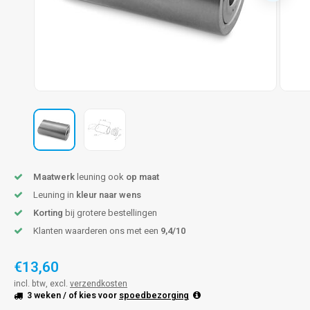
pleuning staal
hroeven
pleuning smeedijzer
r en tap
pleuning gunmetal
rderobestang
pleuning brons
ulaire leuningen
Maatwerk
leuning ook
op maat
Leuning in
kleur naar wens
Korting
bij grotere bestellingen
Klanten waarderen ons met een
9,4/10
€13,60
incl. btw, excl.
verzendkosten
3 weken
/ of kies voor
spoedbezorging