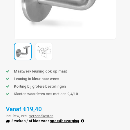
pleuning staal
hroeven
A
pleuning smeedijzer
r en tap
pleuning gunmetal
rderobestang
pleuning brons
ulaire leuningen
Maatwerk
leuning ook
op maat
Leuning in
kleur naar wens
Korting
bij grotere bestellingen
Klanten waarderen ons met een
9,4/10
Vanaf
€19,40
incl. btw, excl.
verzendkosten
3 weken
/ of kies voor
spoedbezorging