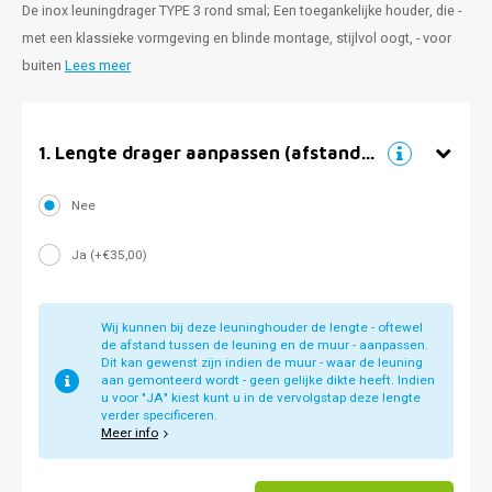
De inox leuningdrager TYPE 3 rond smal; Een toegankelijke houder, die -
met een klassieke vormgeving en blinde montage, stijlvol oogt, - voor
buiten
Lees meer
1
.
Lengte drager aanpassen (afstand muur)
Nee
Ja (+€35,00)
Wij kunnen bij deze leuninghouder de lengte - oftewel
de afstand tussen de leuning en de muur - aanpassen.
Dit kan gewenst zijn indien de muur - waar de leuning
aan gemonteerd wordt - geen gelijke dikte heeft. Indien
u voor "JA" kiest kunt u in de vervolgstap deze lengte
verder specificeren.
Meer info