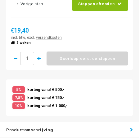
Vorige stap
Stappen afronden
€19,40
incl. btw, excl.
verzendkosten
3 weken
Doorloop eerst de stappen
korting vanaf € 500,-
5%
korting vanaf € 750,-
7,5%
korting vanaf € 1.000,-
10%
Productomschrijving