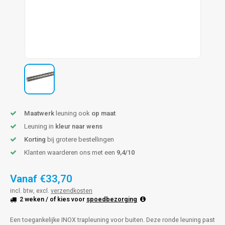
pleuning staal
hroeven
A
pleuning smeedijzer
r en tap
pleuning gunmetal
rderobestang
pleuning brons
ulaire leuningen
Maatwerk
leuning ook
op maat
Leuning in
kleur naar wens
Korting
bij grotere bestellingen
Klanten waarderen ons met een
9,4/10
Vanaf
€33,70
incl. btw, excl.
verzendkosten
2 weken
/ of kies voor
spoedbezorging
Een toegankelijke INOX trapleuning voor buiten. Deze ronde leuning past