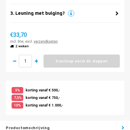
3
.
Leuning met buiging?
€33,70
incl. btw, excl.
verzendkosten
2 weken
Doorloop eerst de stappen
korting vanaf € 500,-
5%
korting vanaf € 750,-
7,5%
korting vanaf € 1.000,-
10%
Productomschrijving