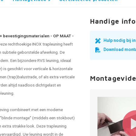
Handige info
5 + bevestigingsmaterialen - OP MAAT -
Hulp nodig bij 
eze rechthoekige
INOX trapleuning
heeft
Download monta
n subtiele geborstelde afwerking. De
dern. Een bijzondere RVS leuning, ideaal
) is geschikt voor verticale & horizontale
enen (trap)balustrade, of als extra verticale
Montagevide
den altijd naadloos dichtgelast en
leuning.
mgeving combineert met een moderne
de "blinde montage" (middels een stokbout)
n extra strakke look. Deze trapleuning
vervaardigd. Uw leuning wordt in de