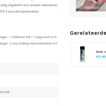
vuldig afgewerkt door ervaren vakmannen,
YPE 5 plus alle bijbehorende
Gerelateerd
drager - 1 stokbout m8 + 1 plug rond m10.
drager - 2 inox bolkop inbusschroeven m5.
Inox 
€21,90
out m8