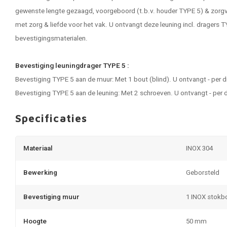
gewenste lengte gezaagd, voorgeboord (t.b.v. houder TYPE 5) & zorg
met zorg & liefde voor het vak. U ontvangt deze leuning incl. dragers T
bevestigingsmaterialen.
Bevestiging leuningdrager TYPE 5 :
Bevestiging TYPE 5 aan de muur: Met 1 bout (blind). U ontvangt - per 
Bevestiging TYPE 5 aan de leuning: Met 2 schroeven. U ontvangt - per 
Specificaties
Materiaal
INOX 304
Bewerking
Geborsteld
Bevestiging muur
1 INOX stokb
Hoogte
50 mm