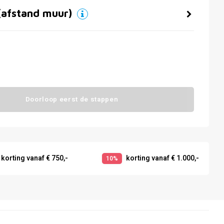
(afstand muur)
Doorloop eerst de stappen
korting vanaf € 750,-
korting vanaf € 1.000,-
10%