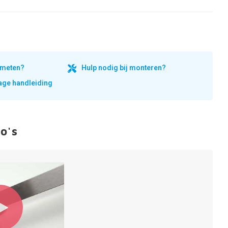
inmeten?
Hulp nodig bij monteren?
ge handleiding
o's