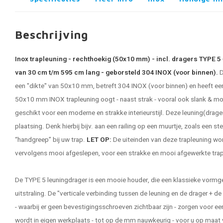
Beschrijving
Inox trapleuning - rechthoekig (50x10 mm) - incl. dragers TYPE 
van 30 cm t/m 595 cm lang - geborsteld 304 INOX (voor binnen).
D
een "dikte" van 50x10 mm, betreft 304 INOX (voor binnen) en heeft ee
50x10 mm INOX
trapleuning
oogt - naast strak - vooral ook slank & mo
geschikt voor een moderne en strakke interieurstijl. Deze leuning(drager
plaatsing. Denk hierbij bijv. aan een railing op een muurtje, zoals een st
“handgreep” bij uw trap.
LET OP:
De uiteinden van deze trapleuning wor
vervolgens mooi afgeslepen, voor een strakke en mooi afgewerkte trap
De TYPE 5 leuningdrager is een mooie houder, die een klassieke vor
uitstraling. De "verticale verbinding tussen de leuning en de drager + 
- waarbij er geen bevestigingsschroeven zichtbaar zijn - zorgen voor ee
wordt in eigen werkplaats - tot op de mm nauwkeurig - voor u op maat 