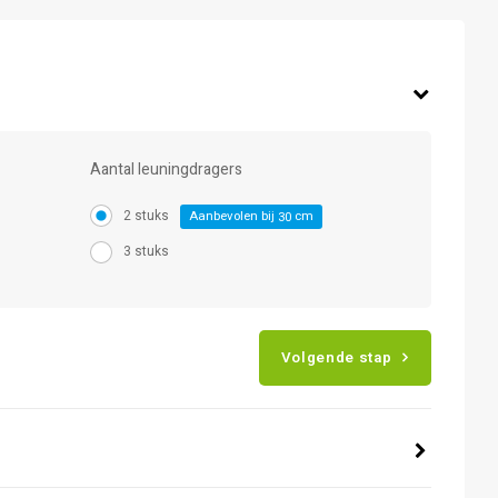
Aantal leuningdragers
2 stuks
Aanbevolen bij
cm
30
3 stuks
Volgende stap