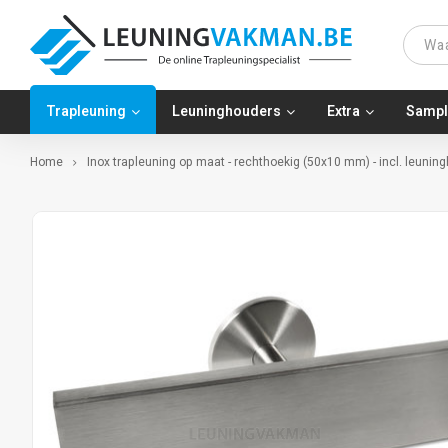
Trapleuning
Leuninghouders
Extra
Sampl
Home
Inox trapleuning op maat - rechthoekig (50x10 mm) - incl. leuni