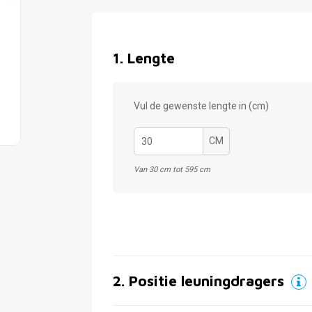
1
.
Lengte
Vul de gewenste lengte in (cm)
CM
Van 30 cm tot 595 cm
2
.
Positie leuningdragers