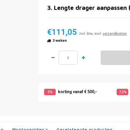
3
.
Lengte drager aanpassen 
€111,05
incl. btw, excl.
verzendkosten
3 weken
korting vanaf € 500,-
5%
7,5%
fo
Montagevideo's
Gerelateerde producten