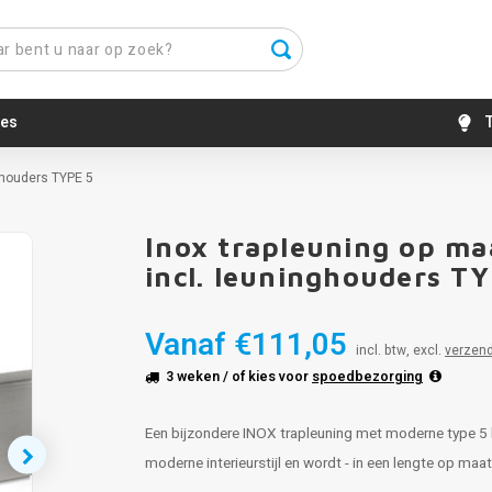
es
T
nghouders TYPE 5
Inox trapleuning op ma
incl. leuninghouders T
Vanaf
€111,05
incl. btw, excl.
verzen
3 weken
/ of kies voor
spoedbezorging
Een bijzondere INOX trapleuning met moderne type 5 l
moderne interieurstijl en wordt - in een lengte op maa