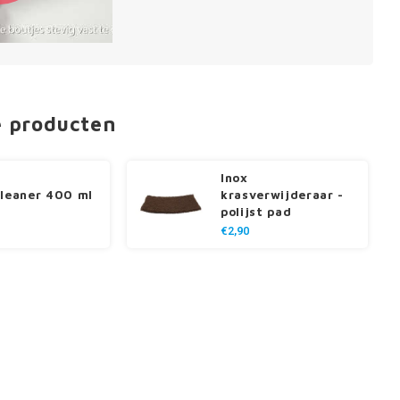
e producten
Inox
cleaner 400 ml
krasverwijderaar -
polijst pad
€2,90