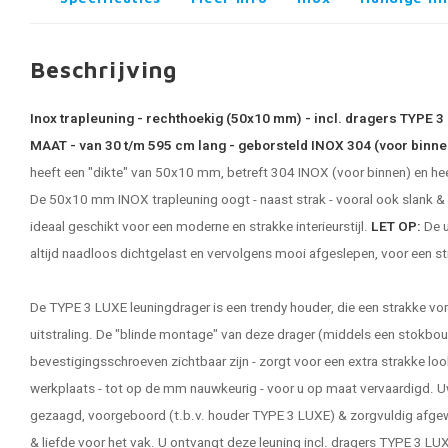
Beschrijving
Inox trapleuning - rechthoekig (50x10 mm) - incl. dragers TYPE 
MAAT - van 30 t/m 595 cm lang - geborsteld INOX 304 (voor binne
heeft een "dikte" van 50x10 mm, betreft 304 INOX (voor binnen) en hee
De 50x10 mm INOX trapleuning oogt - naast strak - vooral ook slank &
ideaal geschikt voor een moderne en strakke interieurstijl.
LET OP:
De u
altijd naadloos dichtgelast en vervolgens mooi afgeslepen, voor een s
De TYPE 3 LUXE leuningdrager is een trendy houder, die een strakke 
uitstraling. De "blinde montage" van deze drager (middels een stokbout
bevestigingsschroeven zichtbaar zijn - zorgt voor een extra strakke loo
werkplaats - tot op de mm nauwkeurig - voor u op maat vervaardigd. U
gezaagd, voorgeboord (t.b.v. houder TYPE 3 LUXE) & zorgvuldig afge
& liefde voor het vak. U ontvangt deze leuning incl. dragers TYPE 3 LUX