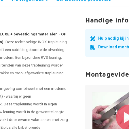
Handige info
3 LUXE + bevestigingsmaterialen - OP
Hulp nodig bij 
n).
Deze rechthoekige INOX trapleuning
Download monta
ft een subtiele geborstelde afwerking.
 modern. Een bijzondere RVS leuning,
iteinden van deze trapleuning worden
trakke en mooi afgewerkte trapleuning.
Montagevide
vormgeving combineert met een moderne
) - waarbij er geen
k. Deze trapleuning wordt in eigen
w leuning wordt in de gewenste lengte
werkt door ervaren vakmannen, met zorg
E plus alle bijbehorende