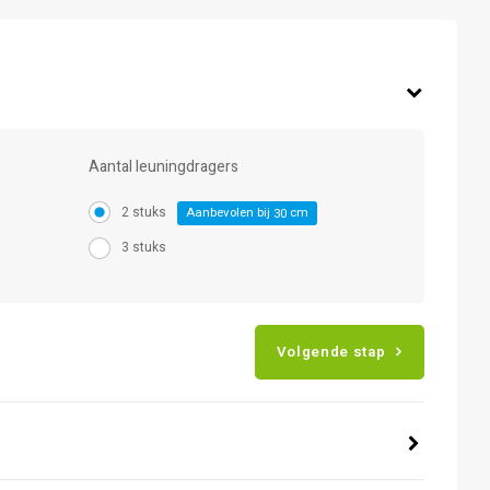
Aantal leuningdragers
2 stuks
Aanbevolen bij
cm
30
3 stuks
Volgende stap