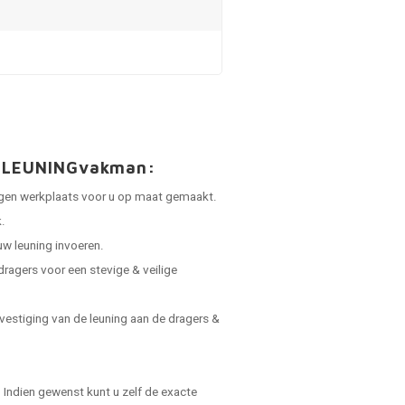
an LEUNINGvakman:
 eigen werkplaats voor u op maat gemaakt.
.
uw leuning invoeren.
dragers voor een stevige & veilige
vestiging van de leuning aan de dragers &
Indien gewenst kunt u zelf de exacte