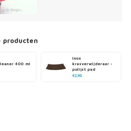
e producten
Inox
cleaner 400 ml
krasverwijderaar -
polijst pad
€2,90