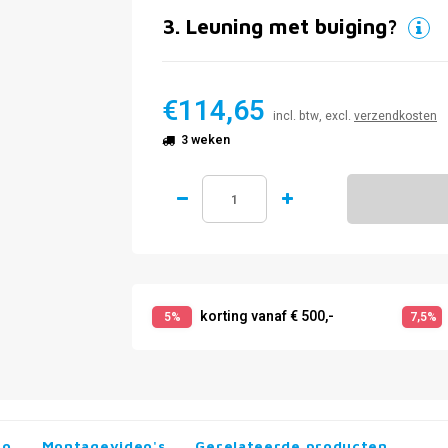
3
.
Leuning met buiging?
€114,65
incl. btw, excl.
verzendkosten
3 weken
korting vanaf € 500,-
5%
7,5%
fo
Montagevideo's
Gerelateerde producten