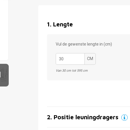
1
.
Lengte
Vul de gewenste lengte in (cm)
CM
Van 30 cm tot 595 cm
1
2
.
Positie leuningdragers