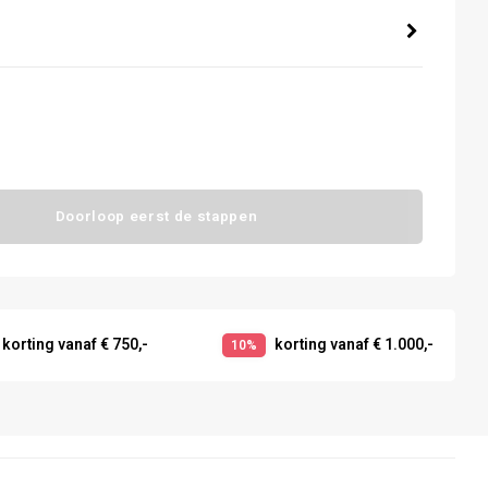
Doorloop eerst de stappen
korting vanaf € 750,-
korting vanaf € 1.000,-
10%