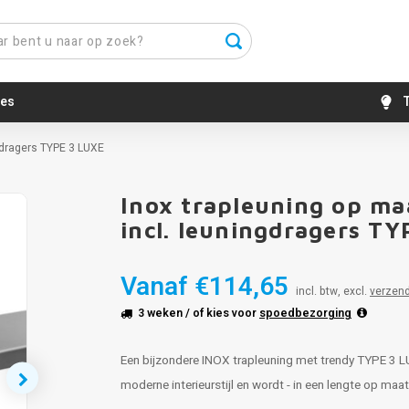
es
T
ngdragers TYPE 3 LUXE
Inox trapleuning op ma
incl. leuningdragers T
Vanaf
€114,65
incl. btw, excl.
verzen
3 weken
/ of kies voor
spoedbezorging
Een bijzondere INOX trapleuning met trendy TYPE 3 LU
moderne interieurstijl en wordt - in een lengte op maa