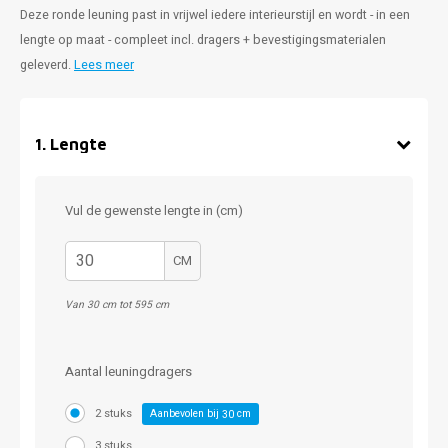
Deze ronde leuning past in vrijwel iedere interieurstijl en wordt - in een
lengte op maat - compleet incl. dragers + bevestigingsmaterialen
geleverd.
Lees meer
1
.
Lengte
Vul de gewenste lengte in (cm)
CM
Van 30 cm tot 595 cm
Aantal leuningdragers
2 stuks
Aanbevolen bij
cm
30
3 stuks