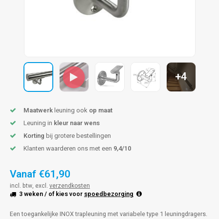
pleuning staal
hroeven
A
pleuning smeedijzer
r en tap
pleuning gunmetal
rderobestang
+4
pleuning brons
ulaire leuningen
Maatwerk
leuning ook
op maat
Leuning in
kleur naar wens
Korting
bij grotere bestellingen
Klanten waarderen ons met een
9,4/10
Vanaf
€61,90
incl. btw, excl.
verzendkosten
3 weken
/ of kies voor
spoedbezorging
Een toegankelijke INOX trapleuning met variabele type 1 leuningdragers.