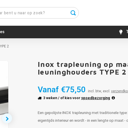
es
T
TYPE 2
Inox trapleuning op maat
leuninghouders TYPE 2
Vanaf
€75,50
incl. btw, excl.
verzendko
3 weken
/ of kies voor
spoedbezorging
Een gepolijste INOX trapleuning met traditionele typ
eigentijds interieur en wordt - in een lengte op maat 