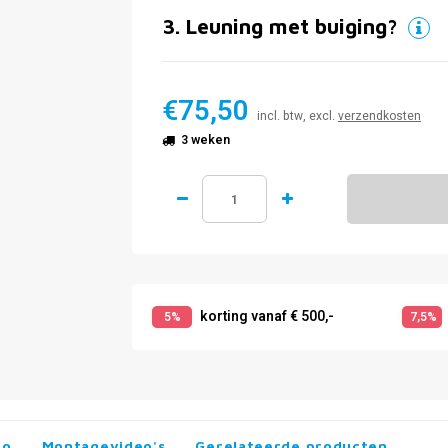
3
.
Leuning met buiging?
€75,50
incl. btw, excl.
verzendkosten
3 weken
korting vanaf € 500,-
5%
7,5%
fo
Montagevideo's
Gerelateerde producten