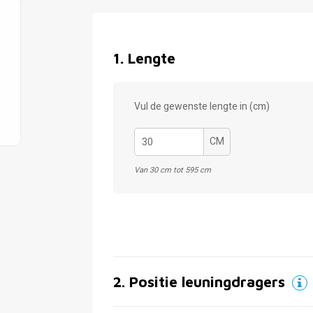
1
.
Lengte
Vul de gewenste lengte in (cm)
CM
Van 30 cm tot 595 cm
2
.
Positie leuningdragers