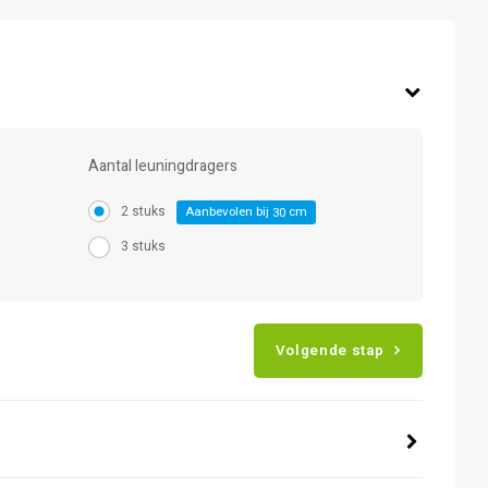
Aantal leuningdragers
2 stuks
Aanbevolen bij
cm
30
3 stuks
Volgende stap