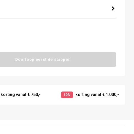
Doorloop eerst de stappen
korting vanaf € 750,-
korting vanaf € 1.000,-
10%