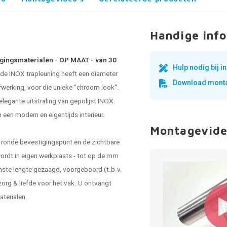
Handige info
stigingsmaterialen - OP MAAT - van 30
Hulp nodig bij 
nde INOX
trapleuning
heeft een diameter
Download monta
fwerking, voor die unieke "chroom look".
legante uitstraling van gepolijst INOX.
 een modern en eigentijds interieur.
Montagevide
et ronde bevestigingspunt en de zichtbare
ordt in eigen werkplaats - tot op de mm
nste lengte gezaagd, voorgeboord (t.b.v.
rg & liefde voor het vak. U ontvangt
aterialen.