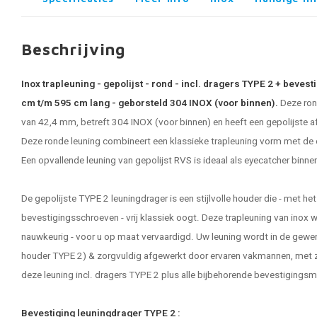
Beschrijving
Inox trapleuning - gepolijst - rond - incl. dragers TYPE 2 + beve
cm t/m 595 cm lang - geborsteld 304 INOX (voor binnen).
Deze ro
van 42,4 mm, betreft 304 INOX (voor binnen) en heeft een gepolijste a
Deze ronde leuning combineert een klassieke trapleuning vorm met de e
Een opvallende leuning van gepolijst RVS is ideaal als eyecatcher binnen
De gepolijste TYPE 2 leuningdrager is een stijlvolle houder die - met h
bevestigingsschroeven - vrij klassiek oogt. Deze
trapleuning van inox
w
nauwkeurig - voor u op maat vervaardigd. Uw leuning wordt in de gewe
houder TYPE 2) & zorgvuldig afgewerkt door ervaren vakmannen, met zo
deze leuning incl. dragers TYPE 2 plus alle bijbehorende bevestigingsm
Bevestiging leuningdrager TYPE 2 :