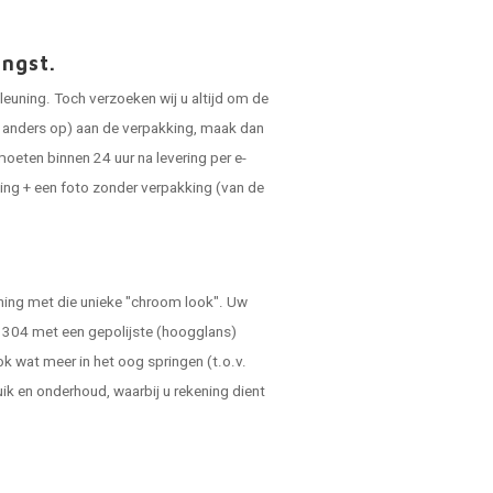
angst.
leuning. Toch verzoeken wij u altijd om de
ts anders op) aan de verpakking, maak dan
oeten binnen 24 uur na levering per e-
ing + een foto zonder verpakking (van de
euning met die unieke "chroom look". Uw
OX 304 met een gepolijste (hoogglans)
ok wat meer in het oog springen (t.o.v.
uik en onderhoud, waarbij u rekening dient