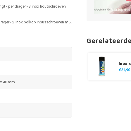
gt - per drager - 3 inox houtschroeven
drager - 2 inox bolkop inbusschroeven m5.
Gerelateerd
Inox 
€21,90
5 x 40 mm