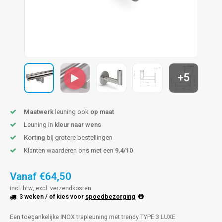
pleuning staal
hroeven
A
pleuning smeedijzer
r en tap
pleuning gunmetal
rderobestang
+5
pleuning brons
ulaire leuningen
Maatwerk
leuning ook
op maat
Leuning in
kleur naar wens
Korting
bij grotere bestellingen
Klanten waarderen ons met een
9,4/10
Vanaf
€64,50
incl. btw, excl.
verzendkosten
3 weken
/ of kies voor
spoedbezorging
Een toegankelijke INOX trapleuning met trendy TYPE 3 LUXE