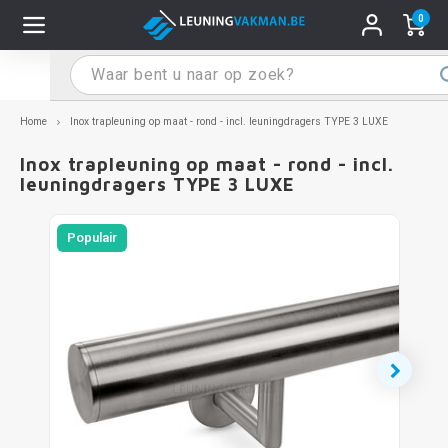
0
Hoofdmenu / Leuninghouders
Hoofdmenu / Tips & Tricks
Hoofdmenu / Trapleuning
Hoofdmenu / Extra
Leuninghouders
Tips & Tricks
Trapleuning
Extra
Home
Inox trapleuning op maat - rond - incl. leuningdragers TYPE 3 LUXE
Inox trapleuning op maat - rond - incl.
pleuning inox
ninghouder inox
stiften
T
T
T
T
T
T
T
T
T
T
L
L
L
L
L
L
pleuning inmeten
leuningdragers TYPE 3 LUXE
pleuning zwart
uninghouder zwart
hoonmaak en onderhoud
T
T
T
T
T
T
T
T
T
T
L
L
L
L
L
L
pleuning monteren
Populair
Popu
pleuning antraciet
ninghouder antraciet
stekhoek (voor een trapleuning)
T
T
T
T
T
T
T
T
T
T
L
L
A
A
L
A
pleuning grijs
ninghouder wit
ox einddoppen
T
T
T
A
T
T
A
T
A
A
L
A
A
pleuning wit
ninghouder RAL kleur naar wens
x bochten en koppelstukken
T
T
A
A
T
A
A
pleuning RAL kleur naar wens
ninghouder staal
x flensen
T
A
A