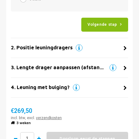
Volgende stap
2
.
Positie leuningdragers
3
.
Lengte drager aanpassen (afstand muur)
4
.
Leuning met buiging?
€269,50
incl. btw, excl.
verzendkosten
3 weken
Doorloop eerst de stappen