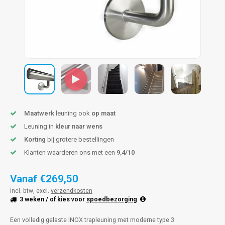
pleuning staal
hroeven
A
pleuning smeedijzer
r en tap
pleuning gunmetal
rderobestang
pleuning brons
ulaire leuningen
Maatwerk
leuning ook
op maat
Leuning in
kleur naar wens
Korting
bij grotere bestellingen
Klanten waarderen ons met een
9,4/10
Vanaf
€269,50
incl. btw, excl.
verzendkosten
3 weken
/ of kies voor
spoedbezorging
Een volledig gelaste INOX trapleuning met moderne type 3