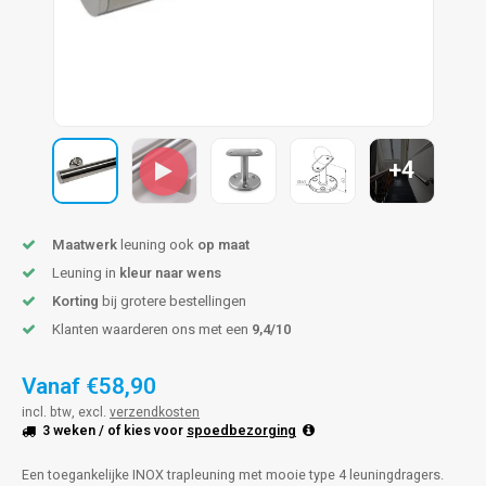
pleuning staal
hroeven
A
pleuning smeedijzer
r en tap
pleuning gunmetal
rderobestang
+4
pleuning brons
ulaire leuningen
Maatwerk
leuning ook
op maat
Leuning in
kleur naar wens
Korting
bij grotere bestellingen
Klanten waarderen ons met een
9,4/10
Vanaf
€58,90
incl. btw, excl.
verzendkosten
3 weken
/ of kies voor
spoedbezorging
Een toegankelijke INOX trapleuning met mooie type 4 leuningdragers.