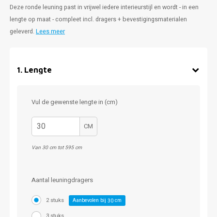
Deze ronde leuning past in vrijwel iedere interieurstijl en wordt - in een
lengte op maat - compleet incl. dragers + bevestigingsmaterialen
geleverd.
Lees meer
1
.
Lengte
Vul de gewenste lengte in (cm)
CM
Van 30 cm tot 595 cm
Aantal leuningdragers
2 stuks
Aanbevolen bij
cm
30
3 stuks