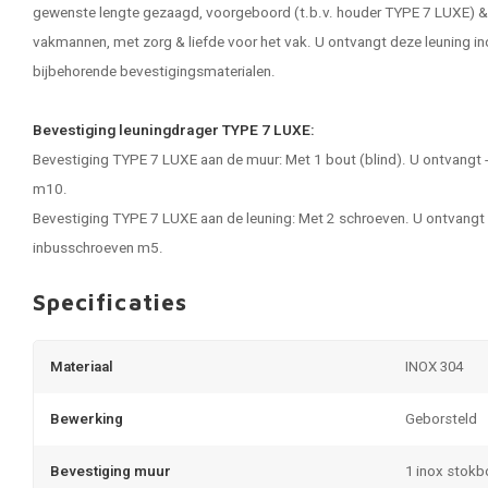
gewenste lengte gezaagd, voorgeboord (t.b.v. houder TYPE 7 LUXE) &
vakmannen, met zorg & liefde voor het vak. U ontvangt deze leuning inc
bijbehorende bevestigingsmaterialen.
Bevestiging leuningdrager TYPE 7 LUXE:
Bevestiging TYPE 7 LUXE aan de muur: Met 1 bout (blind). U ontvangt -
m10.
Bevestiging TYPE 7 LUXE aan de leuning: Met 2 schroeven. U ontvangt -
inbusschroeven m5.
Specificaties
Materiaal
INOX 304
Bewerking
Geborsteld
Bevestiging muur
1 inox stok