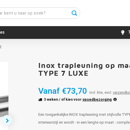
es
T
XE
Inox trapleuning op maa
TYPE 7 LUXE
Vanaf
€73,70
incl. btw, excl.
verzendko
3 weken
/ of kies voor
spoedbezorging
Een toegankelijke INOX trapleuning met stijlvolle TYP
interieurstijl en wordt - in een lengte op maat - comp