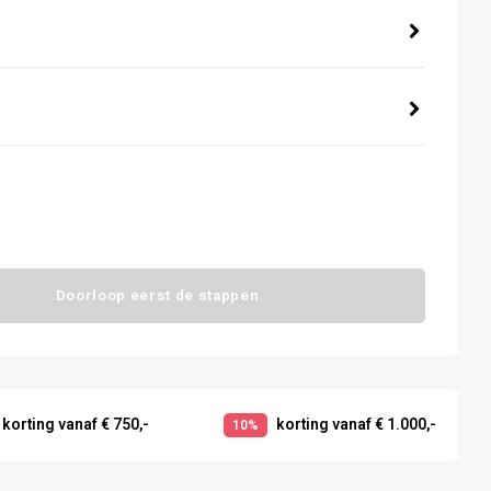
Doorloop eerst de stappen
korting vanaf € 750,-
korting vanaf € 1.000,-
10%