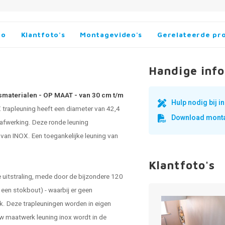
fo
Klantfoto's
Montagevideo's
Gerelateerde pr
Handige info
gsmaterialen - OP MAAT - van 30 cm t/m
Hulp nodig bij 
trapleuning heeft een diameter van 42,4
Download monta
 afwerking. Deze ronde leuning
van INOX. Een toegankelijke leuning van
Klantfoto's
 uitstraling, mede door de bijzondere 120
een stokbout) - waarbij er geen
ok. Deze
trapleuningen
worden in eigen
Uw
maatwerk leuning inox
wordt in de