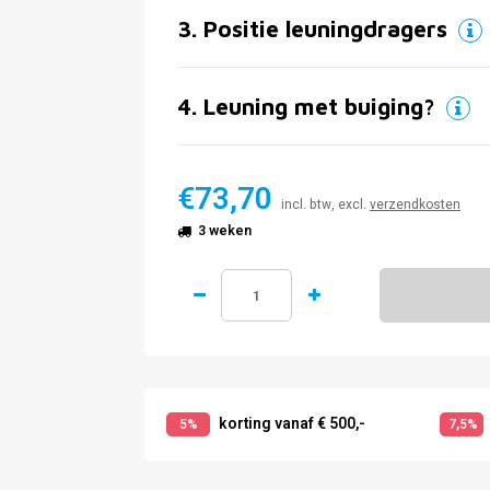
3
.
Positie leuningdragers
4
.
Leuning met buiging?
€73,70
incl. btw, excl.
verzendkosten
3 weken
korting vanaf € 500,-
5%
7,5%