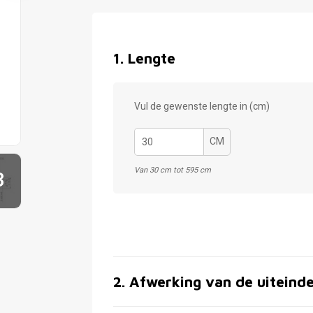
1
.
Lengte
Vul de gewenste lengte in (cm)
CM
Van 30 cm tot 595 cm
3
2
.
Afwerking van de uiteind