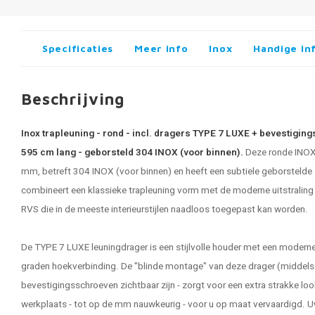
Specificaties
Meer info
Inox
Handige in
Beschrijving
Inox trapleuning - rond - incl. dragers TYPE 7 LUXE + bevestigin
595 cm lang - geborsteld 304 INOX (voor binnen).
Deze ronde INOX 
mm, betreft 304 INOX (voor binnen) en heeft een subtiele geborstelde
combineert een klassieke trapleuning vorm met de moderne uitstraling 
RVS die in de meeste interieurstijlen naadloos toegepast kan worden.
De TYPE 7 LUXE leuningdrager is een stijlvolle houder met een moderne
graden hoekverbinding. De "blinde montage" van deze drager (middels 
bevestigingsschroeven zichtbaar zijn - zorgt voor een extra strakke lo
werkplaats - tot op de mm nauwkeurig - voor u op maat vervaardigd. 