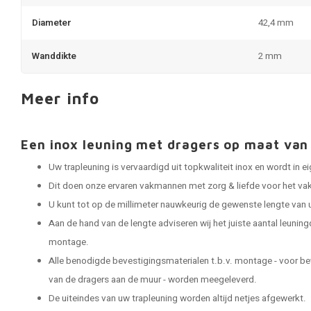
Diameter
42,4 mm
Wanddikte
2 mm
Meer info
Een inox leuning met dragers op maat v
Uw trapleuning is vervaardigd uit topkwaliteit inox en wordt in
Dit doen onze ervaren vakmannen met zorg & liefde voor het vak
U kunt tot op de millimeter nauwkeurig de gewenste lengte van 
Aan de hand van de lengte adviseren wij het juiste aantal leuning
montage.
Alle benodigde bevestigingsmaterialen t.b.v. montage - voor be
van de dragers aan de muur - worden meegeleverd.
De uiteindes van uw trapleuning worden altijd netjes afgewerkt.