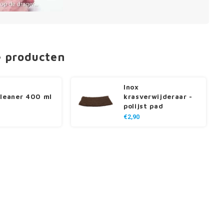
e producten
Inox
cleaner 400 ml
krasverwijderaar -
polijst pad
€2,90