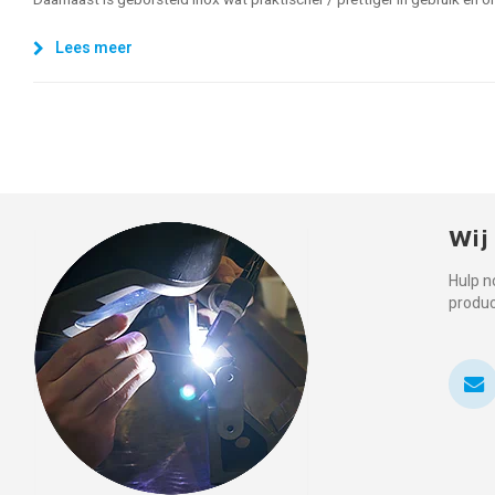
Daarnaast is geborsteld inox wat praktischer / prettiger in gebruik en 
Lees meer
Wij
Hulp n
produ