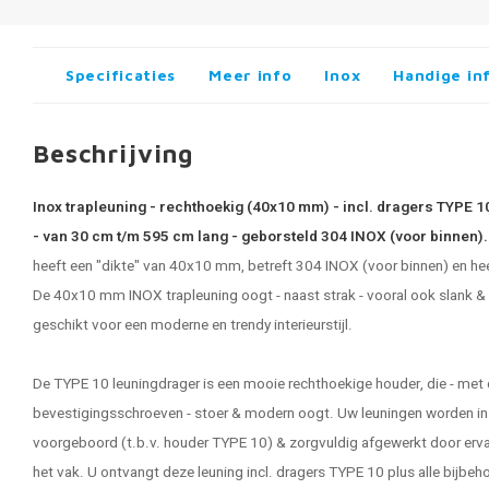
Specificaties
Meer info
Inox
Handige in
Beschrijving
Inox trapleuning - rechthoekig (40x10 mm) - incl. dragers TYPE 
- van 30 cm t/m 595 cm lang - geborsteld 304 INOX (voor binnen)
heeft een "dikte" van 40x10 mm, betreft 304 INOX (voor binnen) en hee
De 40x10 mm
INOX trapleuning
oogt - naast strak - vooral ook slank & 
geschikt voor een moderne en trendy interieurstijl.
De TYPE 10 leuningdrager is een mooie rechthoekige houder, die - met
bevestigingsschroeven - stoer & modern oogt. Uw
leuningen
worden in
voorgeboord (t.b.v. houder TYPE 10) & zorgvuldig afgewerkt door erv
het vak. U ontvangt deze leuning incl. dragers TYPE 10 plus alle bijbe