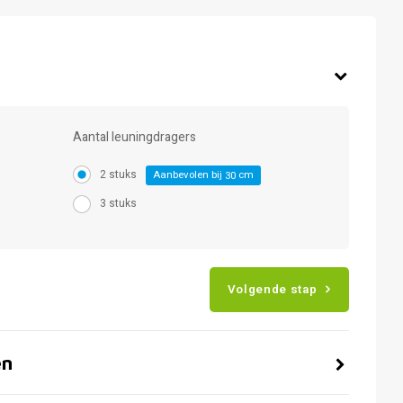
Aantal leuningdragers
2 stuks
Aanbevolen bij
cm
30
3 stuks
Volgende stap
en