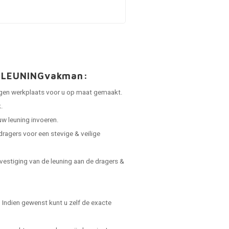
an LEUNINGvakman:
 eigen werkplaats voor u op maat gemaakt.
.
uw leuning invoeren.
dragers voor een stevige & veilige
vestiging van de leuning aan de dragers &
Indien gewenst kunt u zelf de exacte