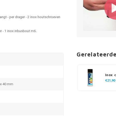
ngt - per drager - 2 inox houtschroeven
r - 1 inox inbusbout m6.
Gerelateerd
Inox 
€21,90
5 x 40 mm