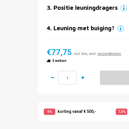
3
.
Positie leuningdragers
4
.
Leuning met buiging?
€77,75
incl. btw, excl.
verzendkosten
3 weken
korting vanaf € 500,-
5%
7,5%