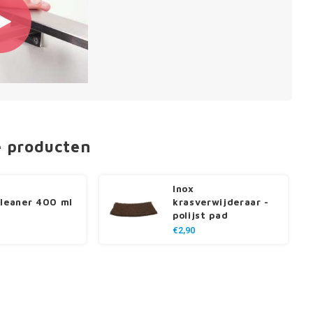
e producten
Inox
cleaner 400 ml
krasverwijderaar -
polijst pad
€2,90