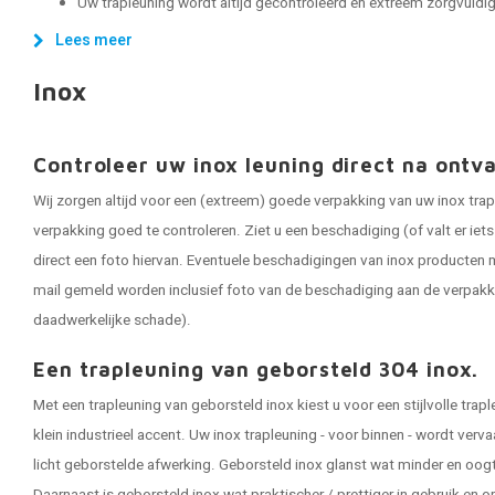
Uw trapleuning wordt altijd gecontroleerd en extreem zorgvuldig 
Lees meer
Inox
Controleer uw inox leuning direct na ontv
Wij zorgen altijd voor een (extreem) goede verpakking van uw inox trap
verpakking goed te controleren. Ziet u een beschadiging (of valt er ie
direct een foto hiervan. Eventuele beschadigingen van inox producten m
mail gemeld worden inclusief foto van de beschadiging aan de verpakk
daadwerkelijke schade).
Een trapleuning van geborsteld 304 inox.
Met een trapleuning van geborsteld inox kiest u voor een stijlvolle tra
klein industrieel accent. Uw inox trapleuning - voor binnen - wordt ver
licht geborstelde afwerking. Geborsteld inox glanst wat minder en oogt