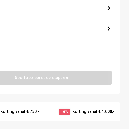
Doorloop eerst de stappen
korting vanaf € 750,-
korting vanaf € 1.000,-
10%