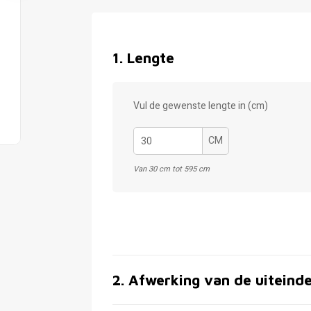
1
.
Lengte
Vul de gewenste lengte in (cm)
CM
Van 30 cm tot 595 cm
2
.
Afwerking van de uiteind