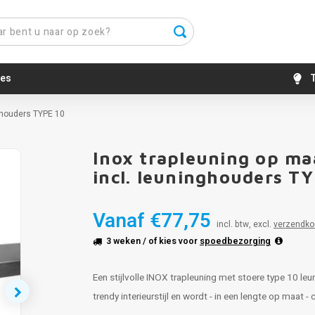
es
T
nghouders TYPE 10
Inox trapleuning op ma
incl. leuninghouders T
Vanaf
€77,75
incl. btw, excl.
verzendko
3 weken
/ of kies voor
spoedbezorging
Een stijlvolle INOX trapleuning met stoere type 10 l
trendy interieurstijl en wordt - in een lengte op maat