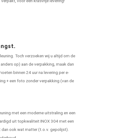
verpakt, voor een krasvrije levering!
angst.
leuning. Toch verzoeken wij u altijd om de
ts anders op) aan de verpakking, maak dan
oeten binnen 24 uur na levering per e-
ing + een foto zonder verpakking (van de
pleuning met een moderne uitstraling en een
vaardigd uit topkwaliteit INOX 304 met een
 dan ook wat matter (t.o.v. gepolijst).