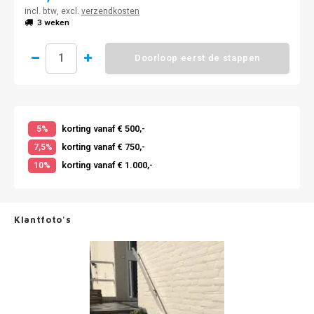
incl. btw, excl.
verzendkosten
3 weken
Doorloop eerst de stappen
korting vanaf € 500,-
5%
korting vanaf € 750,-
7,5%
korting vanaf € 1.000,-
10%
Klantfoto's