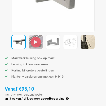
pleuning staal
hroeven
A
pleuning smeedijzer
r en tap
pleuning gunmetal
rderobestang
pleuning brons
ulaire leuningen
Maatwerk
leuning ook
op maat
Leuning in
kleur naar wens
Korting
bij grotere bestellingen
Klanten waarderen ons met een
9,4/10
Vanaf
€95,10
incl. btw, excl.
verzendkosten
3 weken
/ of kies voor
spoedbezorging