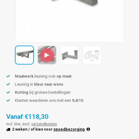
pleuning staal
hroeven
A
pleuning smeedijzer
r en tap
pleuning gunmetal
rderobestang
pleuning brons
ulaire leuningen
Maatwerk
leuning ook
op maat
Leuning in
kleur naar wens
Korting
bij grotere bestellingen
Klanten waarderen ons met een
9,4/10
Vanaf
€118,30
incl. btw, excl.
verzendkosten
2 weken
/ of kies voor
spoedbezorging