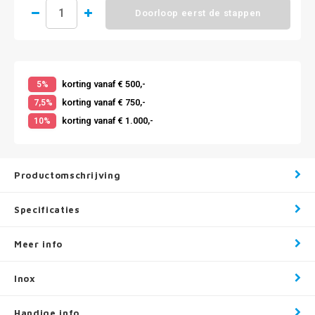
Doorloop eerst de stappen
korting vanaf € 500,-
5%
korting vanaf € 750,-
7,5%
korting vanaf € 1.000,-
10%
Productomschrijving
Specificaties
Meer info
Inox
Handige info .