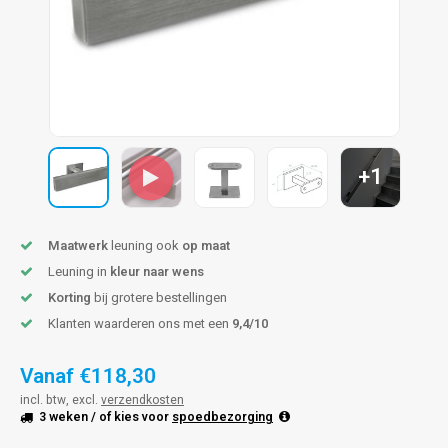
pleuning staal
hroeven
A
pleuning smeedijzer
r en tap
pleuning gunmetal
rderobestang
pleuning brons
+1
ulaire leuningen
Maatwerk
leuning ook
op maat
Leuning in
kleur naar wens
Korting
bij grotere bestellingen
Klanten waarderen ons met een
9,4/10
Vanaf
€118,30
incl. btw, excl.
verzendkosten
3 weken
/ of kies voor
spoedbezorging