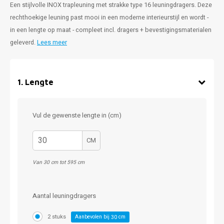
Een stijlvolle INOX trapleuning met strakke type 16 leuningdragers. Deze
rechthoekige leuning past mooi in een moderne interieurstijl en wordt -
in een lengte op maat - compleet incl. dragers + bevestigingsmaterialen
geleverd.
Lees meer
1
.
Lengte
Vul de gewenste lengte in (cm)
CM
Van 30 cm tot 595 cm
Aantal leuningdragers
2 stuks
Aanbevolen bij
cm
30