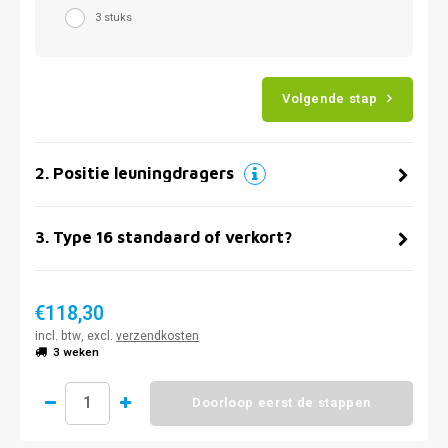
3 stuks
Volgende stap
2
.
Positie leuningdragers
3
.
Type 16 standaard of verkort?
€118,30
incl. btw, excl.
verzendkosten
3 weken
Doorloop eerst de stappen