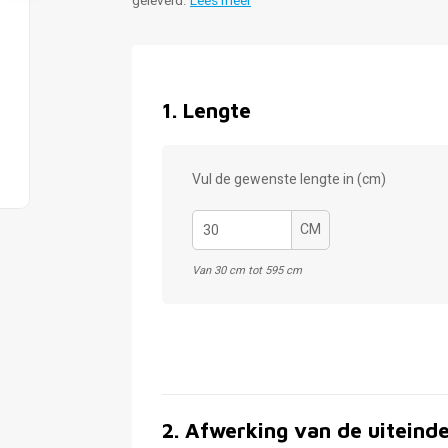
geleverd.
Lees meer
1
.
Lengte
Vul de gewenste lengte in (cm)
CM
Van 30 cm tot 595 cm
2
.
Afwerking van de uiteind