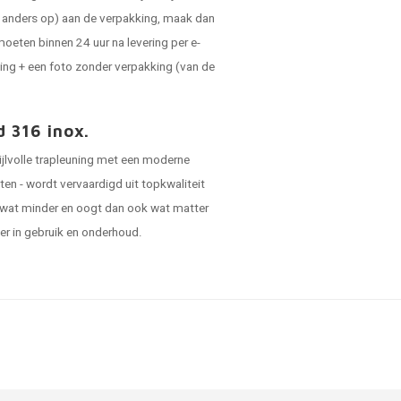
ts anders op) aan de verpakking, maak dan
oeten binnen 24 uur na levering per e-
ing + een foto zonder verpakking (van de
d 316 inox.
tijlvolle trapleuning met een moderne
iten - wordt vervaardigd uit topkwaliteit
 wat minder en oogt dan ook wat matter
ger in gebruik en onderhoud.