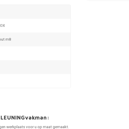
NOX
out m8
an LEUNINGvakman:
 eigen werkplaats voor u op maat gemaakt.