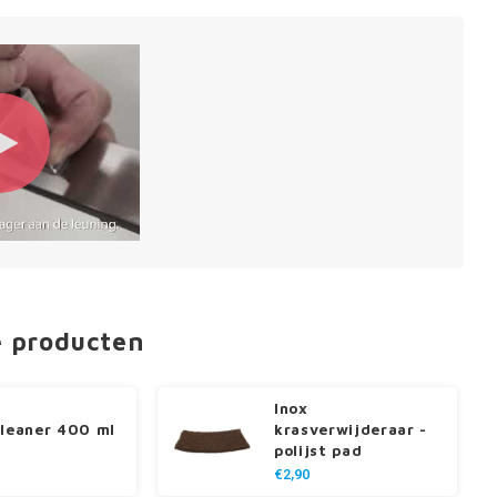
e producten
Inox
cleaner 400 ml
krasverwijderaar -
polijst pad
€2,90