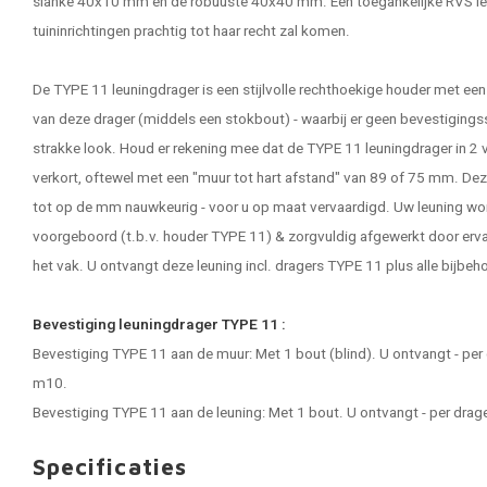
slanke 40x10 mm en de robuuste 40x40 mm. Een toegankelijke RVS leuni
tuininrichtingen prachtig tot haar recht zal komen.
De TYPE 11 leuningdrager is een stijlvolle rechthoekige houder met ee
van deze drager (middels een stokbout) - waarbij er geen bevestigingss
strakke look. Houd er rekening mee dat de TYPE 11 leuningdrager in 2 v
verkort, oftewel met een "muur tot hart afstand" van 89 of 75 mm. Deze
tot op de mm nauwkeurig - voor u op maat vervaardigd. Uw leuning wo
voorgeboord (t.b.v. houder TYPE 11) & zorgvuldig afgewerkt door erv
het vak. U ontvangt deze leuning incl. dragers TYPE 11 plus alle bijbe
Bevestiging leuningdrager TYPE 11 :
Bevestiging TYPE 11 aan de muur: Met 1 bout (blind). U ontvangt - per
m10.
Bevestiging TYPE 11 aan de leuning: Met 1 bout. U ontvangt - per drage
Specificaties