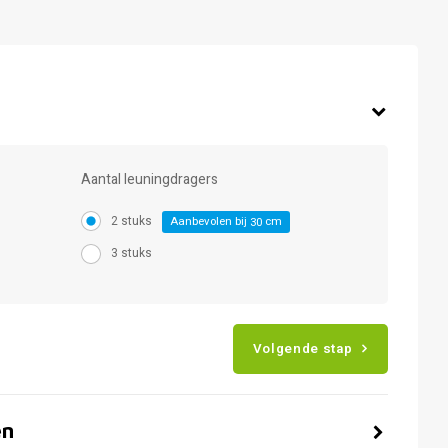
Aantal leuningdragers
2 stuks
Aanbevolen bij
cm
30
3 stuks
Volgende stap
en