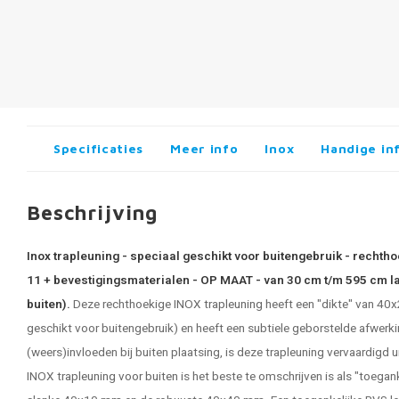
Specificaties
Meer info
Inox
Handige in
Beschrijving
Inox trapleuning - speciaal geschikt voor buitengebruik - rechth
11 + bevestigingsmaterialen - OP MAAT - van 30 cm t/m 595 cm l
buiten).
Deze rechthoekige
INOX trapleuning
heeft een "dikte" van 40
geschikt voor buitengebruik) en heeft een subtiele geborstelde afwerk
(weers)invloeden bij buiten plaatsing, is deze trapleuning vervaardi
INOX trapleuning voor buiten
is het beste te omschrijven is als "toegan