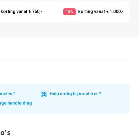
korting vanaf € 750,-
korting vanaf € 1.000,-
10%
inmeten?
Hulp nodig bij monteren?
ge handleiding
o's