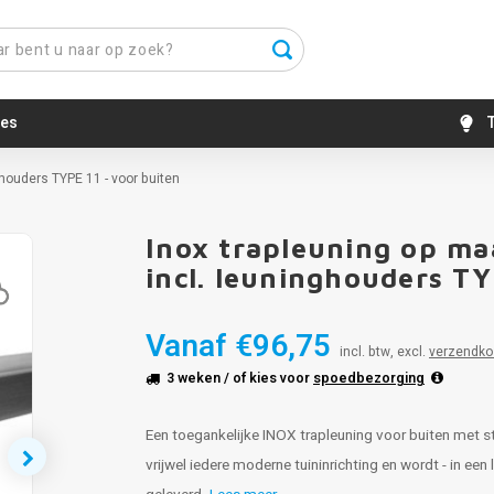
es
T
ghouders TYPE 11 - voor buiten
Inox trapleuning op ma
incl. leuninghouders TY
Vanaf
€96,75
incl. btw, excl.
verzendko
3 weken
/ of kies voor
spoedbezorging
Een toegankelijke INOX trapleuning voor buiten met st
vrijwel iedere moderne tuininrichting en wordt - in ee