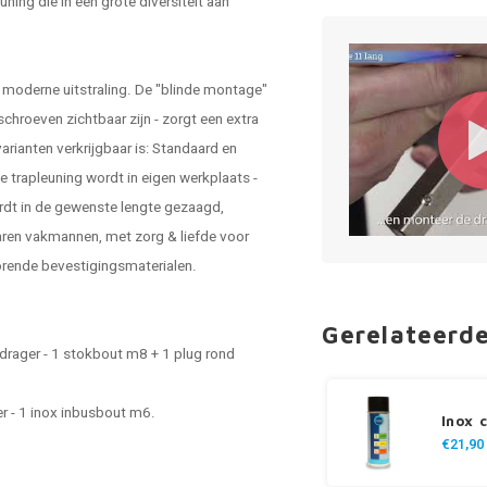
ng die in een grote diversiteit aan
n moderne uitstraling. De "blinde montage"
chroeven zichtbaar zijn - zorgt een extra
arianten verkrijgbaar is: Standaard en
 trapleuning wordt in eigen werkplaats -
rdt in de gewenste lengte gezaagd,
aren vakmannen, met zorg & liefde voor
horende bevestigingsmaterialen.
Gerelateerd
 drager - 1 stokbout m8 + 1 plug rond
r - 1 inox inbusbout m6.
Inox 
€21,90