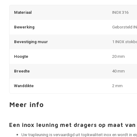
Materiaal
INOX 316
Bewerking
Geborsteld I
Bevestiging muur
1 INOX stokb
Hoogte
20 mm
Breedte
40 mm
Wanddikte
2 mm
Meer info
Een inox leuning met dragers op maat v
Uw trapleuning is vervaardigd uit topkwaliteit inox en wordt in