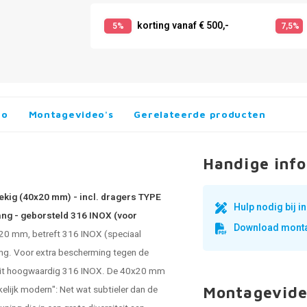
korting vanaf € 500,-
5%
7,5%
fo
Montagevideo's
Gerelateerde producten
Handige info
oekig (40x20 mm) - incl. dragers TYPE
Hulp nodig bij 
ang - geborsteld 316 INOX (voor
Download monta
x20 mm, betreft 316 INOX (speciaal
ing. Voor extra bescherming tegen de
gd uit hoogwaardig 316 INOX. De 40x20 mm
kelijk modern": Net wat subtieler dan de
Montagevide