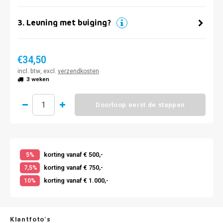
3
.
Leuning met buiging?
€34,50
incl. btw, excl.
verzendkosten
3 weken
Doorloop eerst de stappen
korting vanaf € 500,-
5%
korting vanaf € 750,-
7,5%
korting vanaf € 1.000,-
10%
Klantfoto's