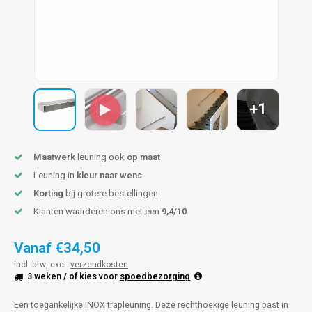
pleuning staal
hroeven
A
pleuning smeedijzer
r en tap
pleuning gunmetal
rderobestang
+1
pleuning brons
ulaire leuningen
Maatwerk
leuning ook
op maat
Leuning in
kleur naar wens
Korting
bij grotere bestellingen
Klanten waarderen ons met een
9,4/10
Vanaf
€34,50
incl. btw, excl.
verzendkosten
3 weken
/ of kies voor
spoedbezorging
Een toegankelijke INOX trapleuning. Deze rechthoekige leuning past in