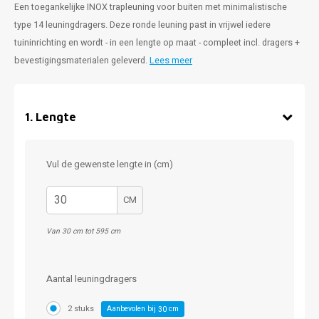
Een toegankelijke INOX trapleuning voor buiten met minimalistische
type 14 leuningdragers. Deze ronde leuning past in vrijwel iedere
tuininrichting en wordt - in een lengte op maat - compleet incl. dragers +
bevestigingsmaterialen geleverd.
Lees meer
1
.
Lengte
Vul de gewenste lengte in (cm)
CM
Van 30 cm tot 595 cm
Aantal leuningdragers
2 stuks
Aanbevolen bij
cm
30