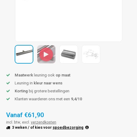
pleuning staal
hroeven
A
pleuning smeedijzer
r en tap
pleuning gunmetal
rderobestang
pleuning brons
ulaire leuningen
Maatwerk
leuning ook
op maat
Leuning in
kleur naar wens
Korting
bij grotere bestellingen
Klanten waarderen ons met een
9,4/10
Vanaf
€61,90
incl. btw, excl.
verzendkosten
3 weken
/ of kies voor
spoedbezorging