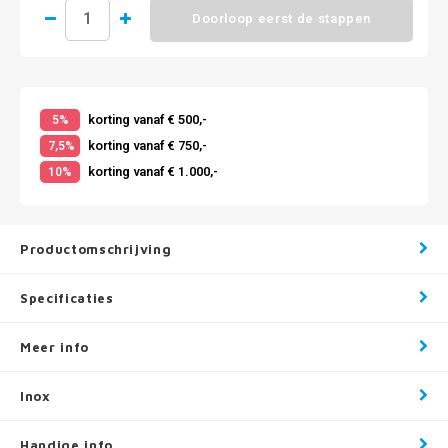
Doorloop eerst de stappen
korting vanaf € 500,-
5%
korting vanaf € 750,-
7,5%
korting vanaf € 1.000,-
10%
Productomschrijving
Specificaties
Meer info
Inox
Handige info .