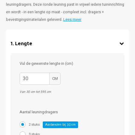
leuningdragers. Deze ronde leuning past in vrijwel iedere tuininrichting
en wordt - in een lengte op maat - compleet incl. dragers +
bevestigingsmaterialen geleverd.
Lees meer
1
.
Lengte
Vul de gewenste lengte in (cm)
CM
Van 30 cm tot 595 cm
Aantal leuningdragers
2 stuks
Aanbevolen bij
cm
30
3 stuks