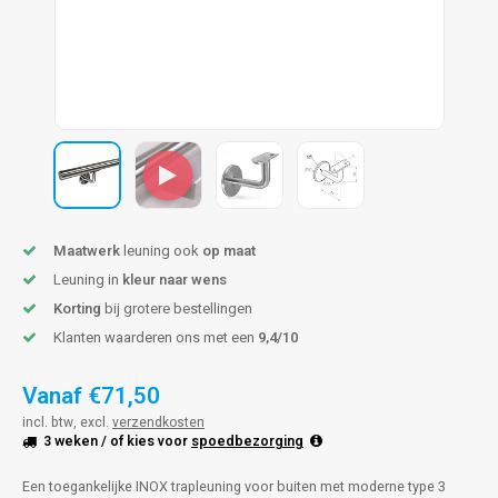
pleuning staal
hroeven
A
pleuning smeedijzer
r en tap
pleuning gunmetal
rderobestang
pleuning brons
ulaire leuningen
Maatwerk
leuning ook
op maat
Leuning in
kleur naar wens
Korting
bij grotere bestellingen
Klanten waarderen ons met een
9,4/10
Vanaf
€71,50
incl. btw, excl.
verzendkosten
3 weken
/ of kies voor
spoedbezorging
Een toegankelijke INOX trapleuning voor buiten met moderne type 3