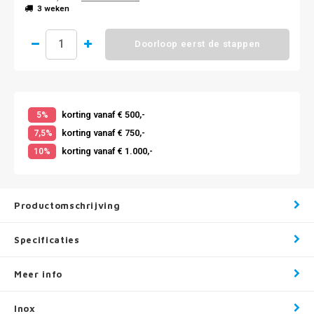
3 weken
Doorloop eerst de stappen
korting vanaf € 500,-
5%
korting vanaf € 750,-
7,5%
korting vanaf € 1.000,-
10%
Productomschrijving
Specificaties
Meer info
Inox