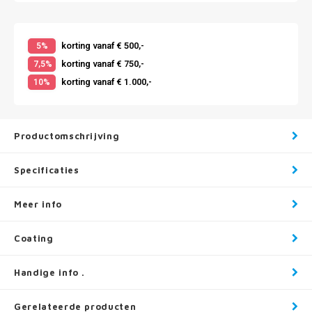
korting vanaf € 500,-
5%
korting vanaf € 750,-
7,5%
korting vanaf € 1.000,-
10%
Productomschrijving
Specificaties
Meer info
Coating
Handige info .
Gerelateerde producten