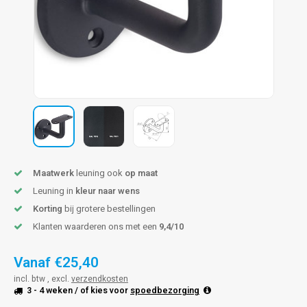
pleuning staal
hroeven
A
pleuning smeedijzer
r en tap
pleuning gunmetal
rderobestang
pleuning brons
ulaire leuningen
Maatwerk
leuning ook
op maat
Leuning in
kleur naar wens
Korting
bij grotere bestellingen
Klanten waarderen ons met een
9,4/10
Vanaf
€25,40
incl. btw , excl.
verzendkosten
3 - 4 weken
/ of kies voor
spoedbezorging