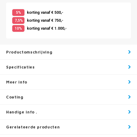
korting vanaf € 500,-
5%
korting vanaf € 750,-
7,5%
korting vanaf € 1.000,-
10%
Productomschrijving
Specificaties
Meer info
Coating
Handige info .
Gerelateerde producten