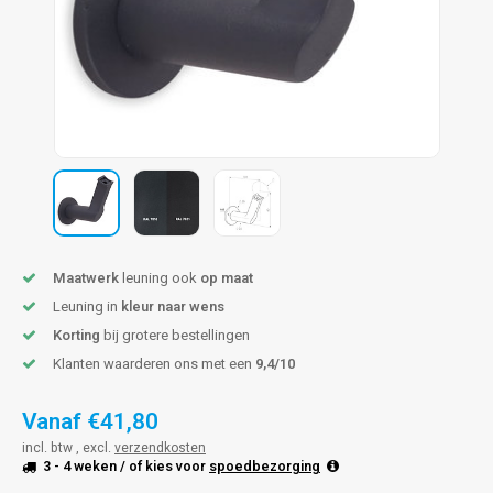
pleuning staal
hroeven
A
pleuning smeedijzer
r en tap
pleuning gunmetal
rderobestang
pleuning brons
ulaire leuningen
Maatwerk
leuning ook
op maat
Leuning in
kleur naar wens
Korting
bij grotere bestellingen
Klanten waarderen ons met een
9,4/10
Vanaf
€41,80
incl. btw , excl.
verzendkosten
3 - 4 weken
/ of kies voor
spoedbezorging