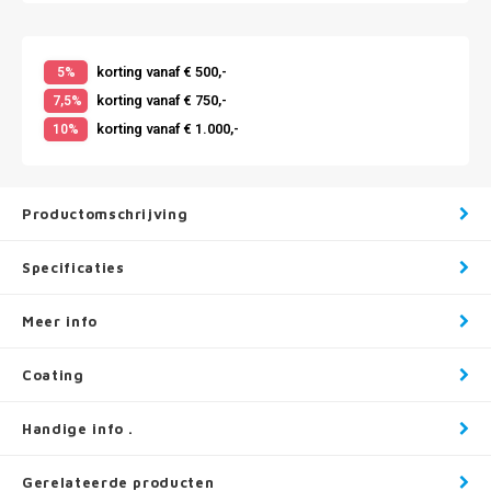
korting vanaf € 500,-
5%
korting vanaf € 750,-
7,5%
korting vanaf € 1.000,-
10%
Productomschrijving
Specificaties
Meer info
Coating
Handige info .
Gerelateerde producten