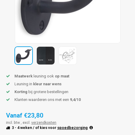
pleuning staal
hroeven
A
pleuning smeedijzer
r en tap
pleuning gunmetal
rderobestang
pleuning brons
ulaire leuningen
Maatwerk
leuning ook
op maat
Leuning in
kleur naar wens
Korting
bij grotere bestellingen
Klanten waarderen ons met een
9,4/10
Vanaf
€23,80
incl. btw , excl.
verzendkosten
3 - 4 weken
/ of kies voor
spoedbezorging