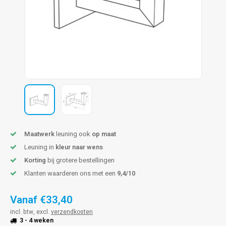
pleuning staal
hroeven
A
pleuning smeedijzer
r en tap
pleuning gunmetal
rderobestang
pleuning brons
ulaire leuningen
Maatwerk
leuning ook
op maat
Leuning in
kleur naar wens
Korting
bij grotere bestellingen
Klanten waarderen ons met een
9,4/10
Vanaf
€33,40
incl. btw, excl.
verzendkosten
3 - 4 weken