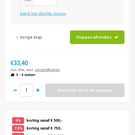
Bekijk hier alle RAL kleuren
Vorige stap
Stappen afronden
€33,40
incl. btw, excl.
verzendkosten
3 - 4 weken
Doorloop eerst de stappen
korting vanaf € 500,-
5%
korting vanaf € 750,-
7,5%