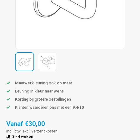
pleuning staal
hroeven
A
pleuning smeedijzer
r en tap
pleuning gunmetal
rderobestang
pleuning brons
ulaire leuningen
Maatwerk
leuning ook
op maat
Leuning in
kleur naar wens
Korting
bij grotere bestellingen
Klanten waarderen ons met een
9,4/10
Vanaf
€30,00
incl. btw, excl.
verzendkosten
3 - 4 weken