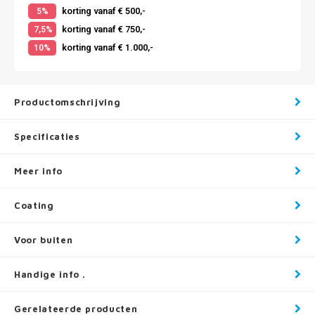
korting vanaf € 500,-
5%
korting vanaf € 750,-
7,5%
korting vanaf € 1.000,-
10%
Productomschrijving
Specificaties
Meer info
Coating
Voor buiten
Handige info .
Gerelateerde producten