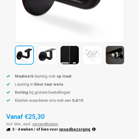
pleuning staal
hroeven
A
pleuning smeedijzer
r en tap
pleuning gunmetal
rderobestang
pleuning brons
+1
ulaire leuningen
Maatwerk
leuning ook
op maat
Leuning in
kleur naar wens
Korting
bij grotere bestellingen
Klanten waarderen ons met een
9,4/10
Vanaf
€25,30
incl. btw , excl.
verzendkosten
3 - 4 weken
/ of kies voor
spoedbezorging