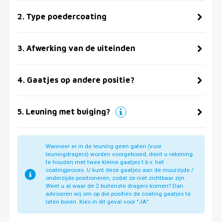
2
.
Type poedercoating
3
.
Afwerking van de uiteinden
4
.
Gaatjes op andere positie?
5
.
Leuning met buiging?
Wanneer er in de leuning geen gaten (voor
leuningdragers) worden voorgeboord, dient u rekening
te houden met twee kleine gaatjes t.b.v. het
coatingproces. U kunt deze gaatjes aan de muurzijde /
onderzijde positioneren, zodat ze niet zichtbaar zijn.
Weet u al waar de 2 buitenste dragers komen? Dan
adviseren wij om op die posities de coating gaatjes te
laten boren. Kies in dit geval voor "JA".