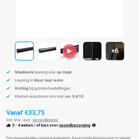
pleuning staal
hroeven
A
pleuning smeedijzer
r en tap
pleuning gunmetal
rderobestang
+6
pleuning brons
ulaire leuningen
Maatwerk
leuning ook
op maat
Leuning in
kleur naar wens
Korting
bij grotere bestellingen
Klanten waarderen ons met een
9,4/10
Vanaf
€33,75
incl. btw , excl.
verzendkosten
3 - 4 weken
/ of kies voor
spoedbezorging
Een toegankelijke zwarte trapleuning. Deze ronde leuning past in vrijwel