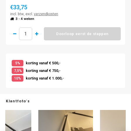
€33,75
incl. btw, excl.
verzendkosten
3 - 4 weken
Doorloop eerst de stappen
korting vanaf € 500,-
5%
korting vanaf € 750,-
7,5%
korting vanaf € 1.000,-
10%
Klantfoto's