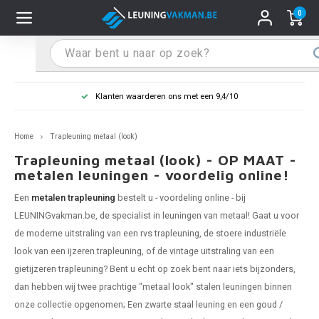
0
Hoofdmenu / Leuninghouders
Hoofdmenu / Tips & Tricks
Hoofdmenu / Trapleuning
Hoofdmenu / Extra
Leuninghouders
Tips & Tricks
Trapleuning
Extra
Klanten waarderen ons met een 9,4/10
pleuning inox
ninghouder inox
stiften
T
T
T
T
T
T
T
T
T
T
L
L
L
L
L
L
pleuning inmeten
Home
Trapleuning metaal (look)
pleuning zwart
uninghouder zwart
hoonmaak en onderhoud
T
T
T
T
T
T
T
T
T
T
L
L
L
L
L
L
pleuning monteren
Trapleuning metaal (look) - OP MAAT -
metalen leuningen - voordelig online!
pleuning antraciet
ninghouder antraciet
stekhoek (voor een trapleuning)
T
T
T
T
T
T
T
T
T
T
L
L
A
A
L
A
Een
metalen trapleuning
bestelt u - voordeling online - bij
LEUNINGvakman.be, de specialist in leuningen van metaal! Gaat u voor
pleuning grijs
ninghouder wit
ox einddoppen
T
T
T
A
T
T
A
T
A
A
L
A
A
de moderne uitstraling van een
rvs trapleuning
, de stoere industriële
look van een
ijzeren trapleuning
, of de vintage uitstraling van een
pleuning wit
ninghouder RAL kleur naar wens
x bochten en koppelstukken
T
T
A
A
T
A
A
gietijzeren trapleuning
? Bent u echt op zoek bent naar iets bijzonders,
dan hebben wij twee prachtige "metaal look" stalen leuningen binnen
pleuning RAL kleur naar wens
ninghouder staal
x flensen
T
A
A
onze collectie opgenomen; Een
zwarte staal leuning
en een
goud /