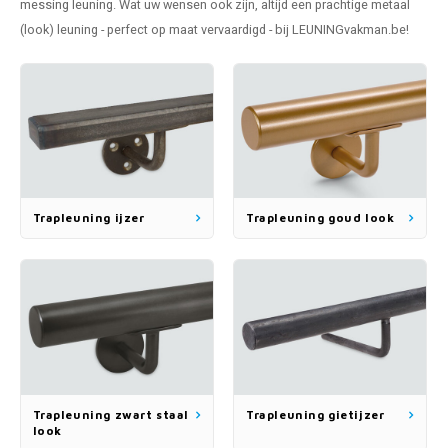
messing leuning
. Wat uw wensen ook zijn, altijd een prachtige metaal
pleuning staal
hroeven
A
(look) leuning - perfect op maat vervaardigd - bij LEUNINGvakman.be!
pleuning smeedijzer
r en tap
pleuning gunmetal
rderobestang
pleuning brons
ulaire leuningen
Trapleuning ijzer
Trapleuning goud look
Trapleuning zwart staal
Trapleuning gietijzer
look