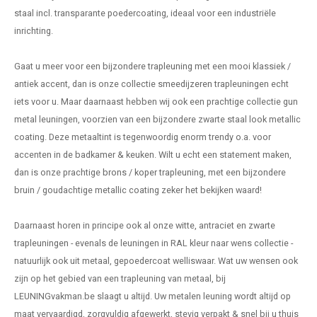
staal incl. transparante poedercoating, ideaal voor een industriële
inrichting.
Gaat u meer voor een bijzondere
trapleuning
met een mooi klassiek /
antiek accent, dan is onze collectie
smeedijzeren trapleuningen
echt
iets voor u. Maar daarnaast hebben wij ook een prachtige collectie gun
metal leuningen, voorzien van een bijzondere zwarte staal look metallic
coating. Deze metaaltint is tegenwoordig enorm trendy o.a. voor
accenten in de badkamer & keuken. Wilt u echt een statement maken,
dan is onze prachtige
brons / koper trapleuning
, met een bijzondere
bruin / goudachtige metallic coating zeker het bekijken waard!
Daarnaast horen in principe ook al onze witte, antraciet en
zwarte
trapleuningen
- evenals de leuningen in RAL kleur naar wens collectie -
natuurlijk ook uit metaal, gepoedercoat welliswaar. Wat uw wensen ook
zijn op het gebied van een trapleuning van metaal, bij
LEUNINGvakman.be slaagt u altijd. Uw metalen leuning wordt altijd op
maat vervaardigd, zorgvuldig afgewerkt, stevig verpakt & snel bij u thuis