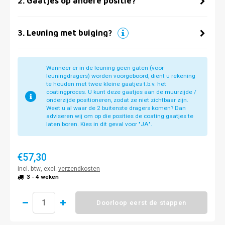
2
.
Gaatjes op andere positie?
3
.
Leuning met buiging?
Wanneer er in de leuning geen gaten (voor
leuningdragers) worden voorgeboord, dient u rekening
te houden met twee kleine gaatjes t.b.v. het
coatingproces. U kunt deze gaatjes aan de muurzijde /
onderzijde positioneren, zodat ze niet zichtbaar zijn.
Weet u al waar de 2 buitenste dragers komen? Dan
adviseren wij om op die posities de coating gaatjes te
laten boren. Kies in dit geval voor "JA".
€57,30
incl. btw, excl.
verzendkosten
3 - 4 weken
Doorloop eerst de stappen