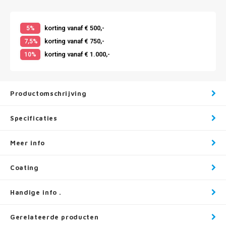
korting vanaf € 500,-
5%
korting vanaf € 750,-
7,5%
korting vanaf € 1.000,-
10%
Productomschrijving
Specificaties
Meer info
Coating
Handige info .
Gerelateerde producten