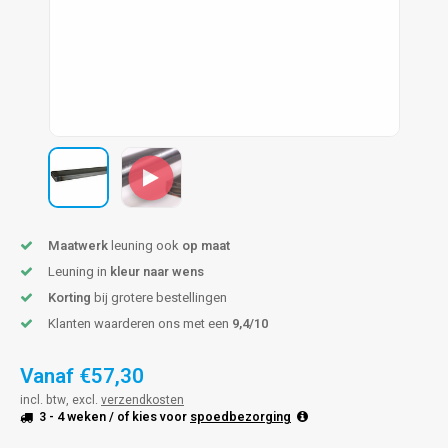
pleuning staal
hroeven
A
pleuning smeedijzer
r en tap
pleuning gunmetal
rderobestang
pleuning brons
ulaire leuningen
Maatwerk
leuning ook
op maat
Leuning in
kleur naar wens
Korting
bij grotere bestellingen
Klanten waarderen ons met een
9,4/10
Vanaf
€57,30
incl. btw, excl.
verzendkosten
3 - 4 weken
/ of kies voor
spoedbezorging