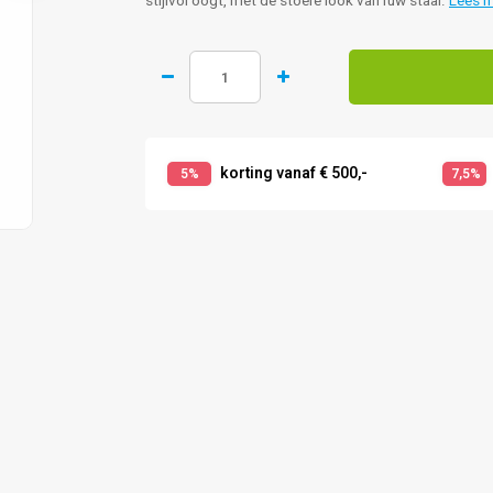
stijlvol oogt, met de stoere look van ruw staal.
Lees 
korting vanaf € 500,-
5%
7,5%