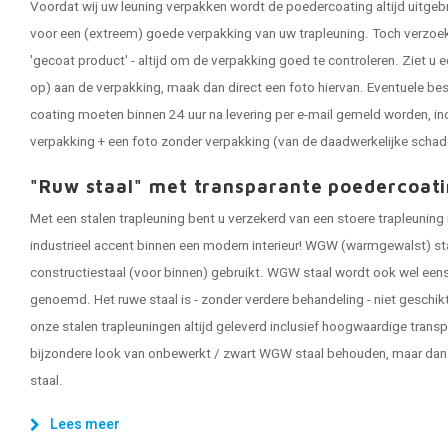
Voordat wij uw leuning verpakken wordt de poedercoating altijd uitgeb
voor een (extreem) goede verpakking van uw trapleuning. Toch verzoeken
'gecoat product' - altijd om de verpakking goed te controleren. Ziet u e
op) aan de verpakking, maak dan direct een foto hiervan. Eventuele be
coating moeten binnen 24 uur na levering per e-mail gemeld worden, in
verpakking + een foto zonder verpakking (van de daadwerkelijke schad
"Ruw staal" met transparante poedercoati
Met een stalen trapleuning bent u verzekerd van een stoere trapleuning 
industrieel accent binnen een modern interieur! WGW (warmgewalst) staal
constructiestaal (voor binnen) gebruikt. WGW staal wordt ook wel eens 
genoemd. Het ruwe staal is - zonder verdere behandeling - niet gesch
onze stalen trapleuningen altijd geleverd inclusief hoogwaardige tran
bijzondere look van onbewerkt / zwart WGW staal behouden, maar da
staal.
Lees meer