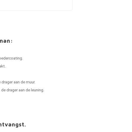
kman:
oedercoating.
akt.
 drager aan de muur.
de drager aan de leuning.
ntvangst.