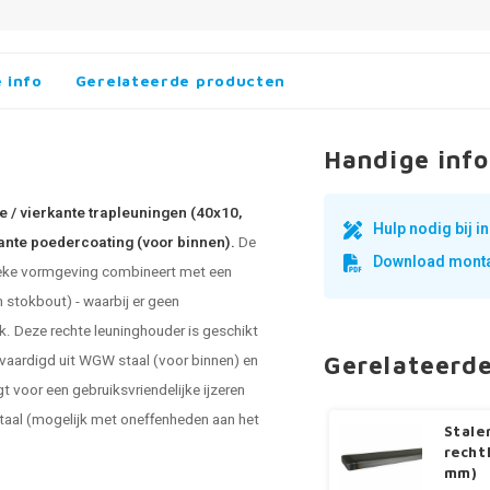
 info
Gerelateerde producten
Handige info
e / vierkante trapleuningen (40x10,
Hulp nodig bij 
ante poedercoating (voor binnen).
De
Download monta
sieke vormgeving combineert met een
 stokbout) - waarbij er geen
ok. Deze rechte leuninghouder is geschikt
ervaardigd uit WGW staal (voor binnen) en
Gerelateerd
 voor een gebruiksvriendelijke ijzeren
staal (mogelijk met oneffenheden aan het
Stale
recht
mm)