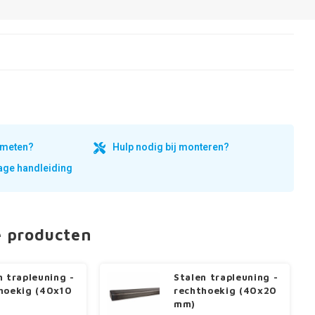
inmeten?
Hulp nodig bij monteren?
ge handleiding
e producten
n trapleuning -
Stalen trapleuning -
hoekig (40x10
rechthoekig (40x20
mm)