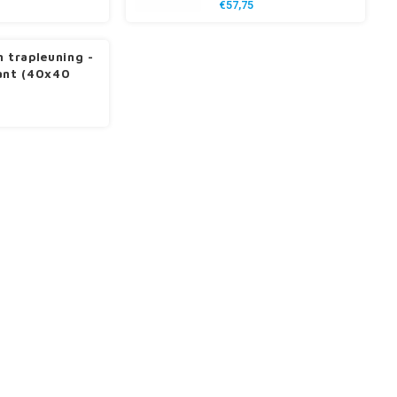
€57,75
n trapleuning -
ant (40x40