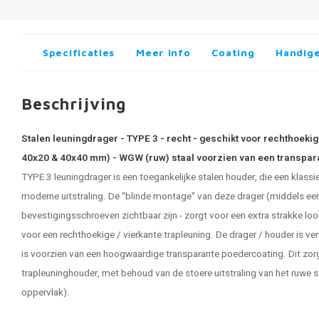
Specificaties
Meer info
Coating
Handige
Beschrijving
Stalen leuningdrager - TYPE 3 - recht - geschikt voor rechthoekig
40x20 & 40x40 mm) - WGW (ruw) staal voorzien van een transpar
TYPE 3 leuningdrager is een toegankelijke stalen houder, die een klas
moderne uitstraling. De "blinde montage" van deze drager (middels een
bevestigingsschroeven zichtbaar zijn - zorgt voor een extra strakke lo
voor een rechthoekige / vierkante trapleuning. De drager / houder is v
is voorzien van een hoogwaardige transparante poedercoating. Dit zorgt
trapleuninghouder, met behoud van de stoere uitstraling van het ruwe 
oppervlak).