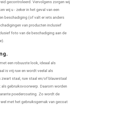
reid gecontroleerd. Vervolgens zorgen wij
 wij u - zeker in het geval van een
en beschadiging (of valt er iets anders
schadigingen van producten inclusief
clusief foto van de beschadiging aan de
e).
ng.
met een robuuste look, ideaal als
 is vrij ruw en wordt veelal als
zwart staal, ruw staal en/of blauwstaal
ikt als gebruiksvoorwerp. Daarom worden
sparante poedercoating. Zo wordt de
n wel met het gebruiksgemak van gecoat