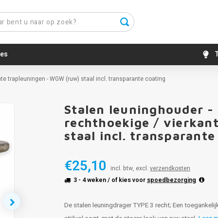
es
T
ante trapleuningen - WGW (ruw) staal incl. transparante coating
Stalen leuninghouder - 
rechthoekige / vierkan
staal incl. transparante
€25,10
incl. btw, excl.
verzendkosten
3 - 4 weken
/ of kies voor
spoedbezorging
De stalen leuningdrager TYPE 3 recht; Een toegankeli