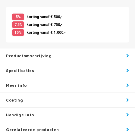
korting vanaf € 500,-
5%
korting vanaf € 750,-
7,5%
korting vanaf € 1.000,-
10%
Productomschrijving
Specificaties
Meer info
Coating
Handige info .
Gerelateerde producten