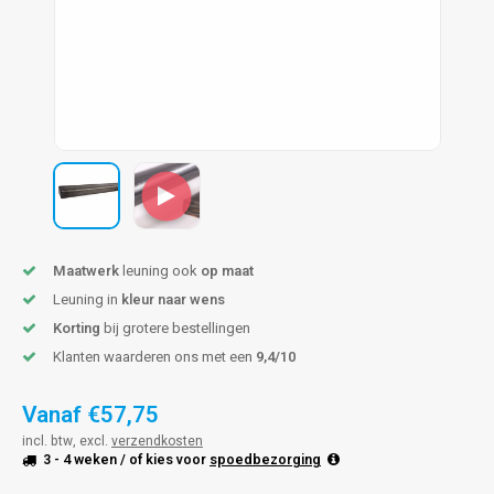
pleuning staal
hroeven
A
pleuning smeedijzer
r en tap
pleuning gunmetal
rderobestang
pleuning brons
ulaire leuningen
Maatwerk
leuning ook
op maat
Leuning in
kleur naar wens
Korting
bij grotere bestellingen
Klanten waarderen ons met een
9,4/10
Vanaf
€57,75
incl. btw, excl.
verzendkosten
3 - 4 weken
/ of kies voor
spoedbezorging