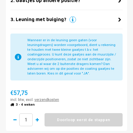
2
.
Gaatjes op andere positie?
3
.
Leuning met buiging?
Wanneer er in de leuning geen gaten (voor
leuningdragers) worden voorgeboord, dient u rekening
te houden met twee kleine gaatjes t.b.v. het
coatingproces. U kunt deze gaatjes aan de muurzijde /
onderzijde positioneren, zodat ze niet zichtbaar zijn.
Weet u al waar de 2 buitenste dragers komen? Dan
adviseren wij om op die posities de coating gaatjes te
laten boren. Kies in dit geval voor "JA".
€57,75
incl. btw, excl.
verzendkosten
3 - 4 weken
Doorloop eerst de stappen