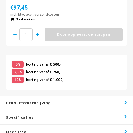
€97,45
incl. btw, excl.
verzendkosten
3 - 4 weken
Doorloop eerst de stappen
korting vanaf € 500,-
5%
korting vanaf € 750,-
7,5%
korting vanaf € 1.000,-
10%
Productomschrijving
Specificaties
Meer info