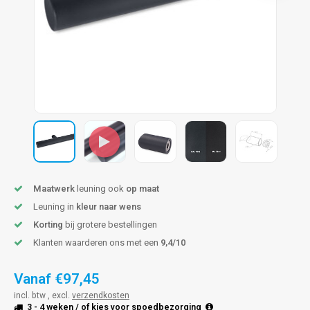
pleuning staal
hroeven
A
pleuning smeedijzer
r en tap
pleuning gunmetal
rderobestang
pleuning brons
ulaire leuningen
Maatwerk
leuning ook
op maat
Leuning in
kleur naar wens
Korting
bij grotere bestellingen
Klanten waarderen ons met een
9,4/10
Vanaf
€97,45
incl. btw , excl.
verzendkosten
3 - 4 weken
/ of kies voor
spoedbezorging