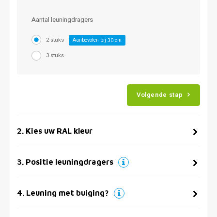
Aantal leuningdragers
2 stuks
Aanbevolen bij
cm
30
3 stuks
Volgende stap
2
.
Kies uw RAL kleur
3
.
Positie leuningdragers
4
.
Leuning met buiging?