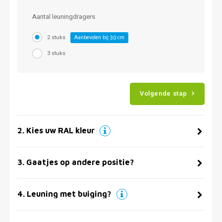
Aantal leuningdragers
2 stuks
Aanbevolen bij
cm
30
3 stuks
Volgende stap
2
.
Kies uw RAL kleur
3
.
Gaatjes op andere positie?
4
.
Leuning met buiging?