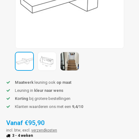
pleuning staal
hroeven
A
pleuning smeedijzer
r en tap
pleuning gunmetal
rderobestang
pleuning brons
ulaire leuningen
Maatwerk
leuning ook
op maat
Leuning in
kleur naar wens
Korting
bij grotere bestellingen
Klanten waarderen ons met een
9,4/10
Vanaf
€95,90
incl. btw, excl.
verzendkosten
3 - 4 weken