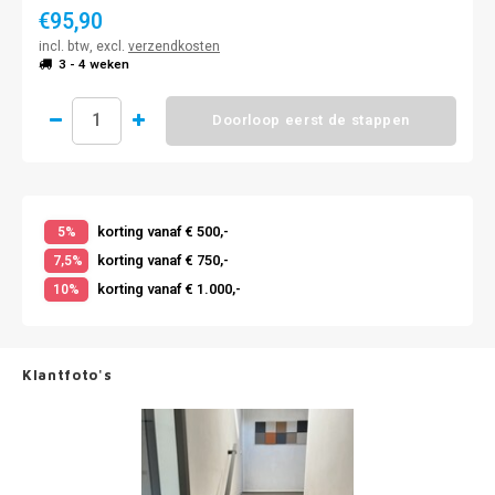
€95,90
incl. btw, excl.
verzendkosten
3 - 4 weken
Doorloop eerst de stappen
korting vanaf € 500,-
5%
korting vanaf € 750,-
7,5%
korting vanaf € 1.000,-
10%
Klantfoto's