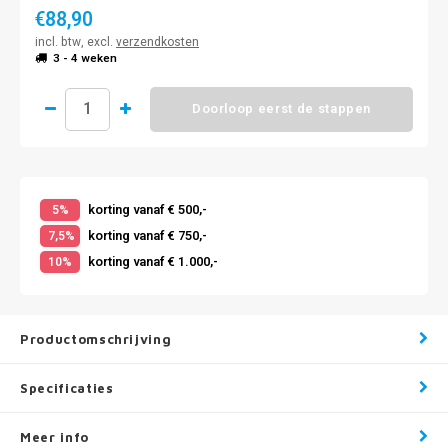
€88,90
incl. btw, excl.
verzendkosten
3 - 4 weken
Doorloop eerst de stappen
korting vanaf € 500,-
5%
korting vanaf € 750,-
7,5%
korting vanaf € 1.000,-
10%
Productomschrijving
Specificaties
Meer info