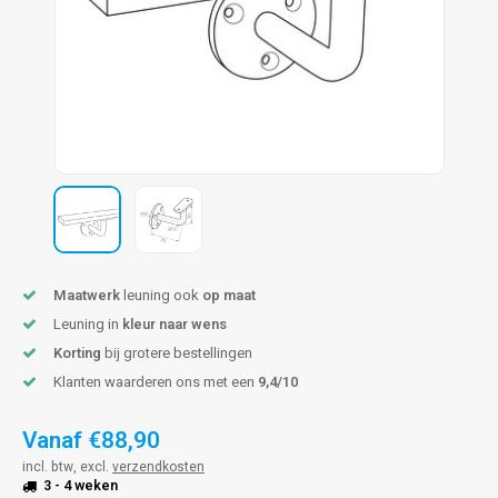
pleuning staal
hroeven
A
pleuning smeedijzer
r en tap
pleuning gunmetal
rderobestang
pleuning brons
ulaire leuningen
Maatwerk
leuning ook
op maat
Leuning in
kleur naar wens
Korting
bij grotere bestellingen
Klanten waarderen ons met een
9,4/10
Vanaf
€88,90
incl. btw, excl.
verzendkosten
3 - 4 weken