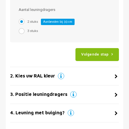
Aantal leuningdragers
2 stuks
Aanbevolen bij
cm
30
3 stuks
Volgende stap
2
.
Kies uw RAL kleur
3
.
Positie leuningdragers
4
.
Leuning met buiging?