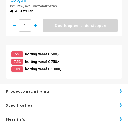
€39,30
incl. btw, excl.
verzendkosten
3 - 4 weken
Doorloop eerst de stappen
korting vanaf € 500,-
5%
korting vanaf € 750,-
7,5%
korting vanaf € 1.000,-
10%
Productomschrijving
Specificaties
Meer info