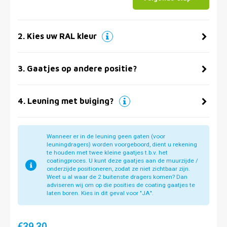
2
.
Kies uw RAL kleur
3
.
Gaatjes op andere positie?
4
.
Leuning met buiging?
Wanneer er in de leuning geen gaten (voor
leuningdragers) worden voorgeboord, dient u rekening
te houden met twee kleine gaatjes t.b.v. het
coatingproces. U kunt deze gaatjes aan de muurzijde /
onderzijde positioneren, zodat ze niet zichtbaar zijn.
Weet u al waar de 2 buitenste dragers komen? Dan
adviseren wij om op die posities de coating gaatjes te
laten boren. Kies in dit geval voor "JA".