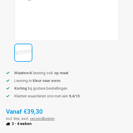
pleuning staal
hroeven
A
pleuning smeedijzer
r en tap
pleuning gunmetal
rderobestang
pleuning brons
ulaire leuningen
Maatwerk
leuning ook
op maat
Leuning in
kleur naar wens
Korting
bij grotere bestellingen
Klanten waarderen ons met een
9,4/10
Vanaf
€39,30
incl. btw, excl.
verzendkosten
3 - 4 weken