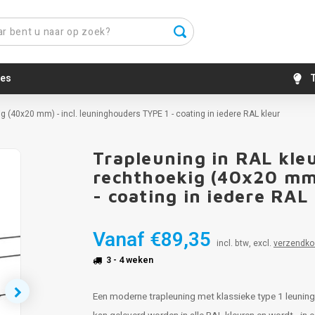
es
T
g (40x20 mm) - incl. leuninghouders TYPE 1 - coating in iedere RAL kleur
Trapleuning in RAL kle
rechthoekig (40x20 mm)
- coating in iedere RAL
Vanaf
€89,35
incl. btw, excl.
verzendko
3 - 4 weken
Een moderne trapleuning met klassieke type 1 leuning