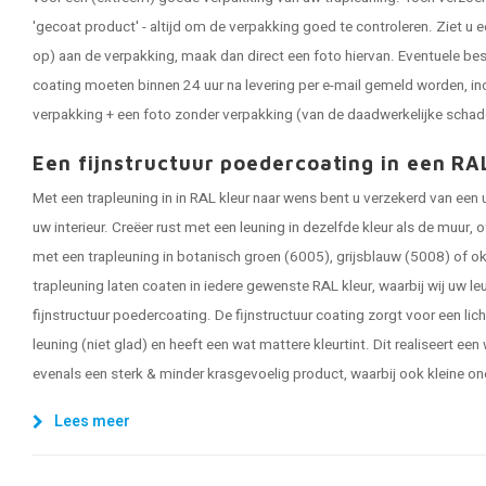
'gecoat product' - altijd om de verpakking goed te controleren. Ziet u e
op) aan de verpakking, maak dan direct een foto hiervan. Eventuele be
coating moeten binnen 24 uur na levering per e-mail gemeld worden, in
verpakking + een foto zonder verpakking (van de daadwerkelijke schad
Een fijnstructuur poedercoating in een RA
Met een trapleuning in in RAL kleur naar wens bent u verzekerd van een
uw interieur. Creëer rust met een leuning in dezelfde kleur als de muur,
met een trapleuning in botanisch groen (6005), grijsblauw (5008) of ok
trapleuning laten coaten in iedere gewenste RAL kleur, waarbij wij uw 
fijnstructuur poedercoating. De fijnstructuur coating zorgt voor een lic
leuning (niet glad) en heeft een wat mattere kleurtint. Dit realiseert een
evenals een sterk & minder krasgevoelig product, waarbij ook kleine on
Lees meer