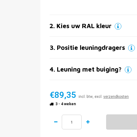
2
.
Kies uw RAL kleur
3
.
Positie leuningdragers
4
.
Leuning met buiging?
€89,35
incl. btw, excl.
verzendkosten
3 - 4 weken