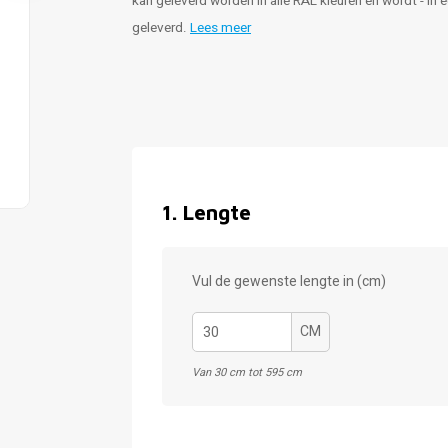
kan geleverd worden in alle RAL kleuren en wordt - in
geleverd.
Lees meer
1
.
Lengte
Vul de gewenste lengte in (cm)
CM
Van 30 cm tot 595 cm