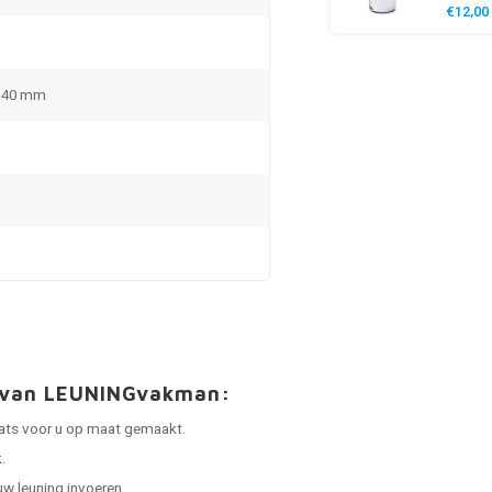
€12,00
x 40 mm
t van LEUNINGvakman:
laats voor u op maat gemaakt.
.
uw leuning invoeren.