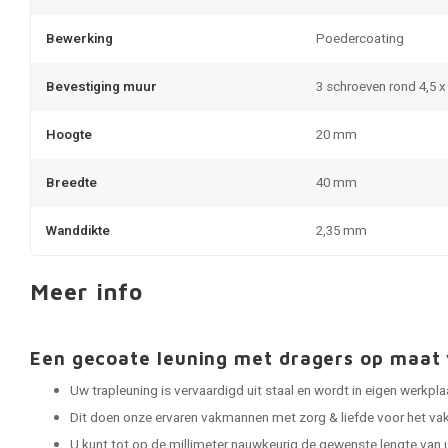
Bewerking
Poedercoating
Bevestiging muur
3 schroeven rond 4,5 
Hoogte
20 mm
Breedte
40 mm
Wanddikte
2,35 mm
Meer info
Een gecoate leuning met dragers op maa
Uw trapleuning is vervaardigd uit staal en wordt in eigen werkp
Dit doen onze ervaren vakmannen met zorg & liefde voor het vak
U kunt tot op de millimeter nauwkeurig de gewenste lengte van 