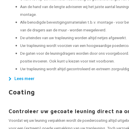
Aan de hand van de lengte adviseren wij het juiste aantal leuning
montage.
Alle benodigde bevestigingsmaterialen t.b.v. montage - voor be
van de dragers aan de muur - worden meegeleverd.
De uiteindes van uw trapleuning worden altijd netjes afgewerkt.
Uw trapleuning wordt voorzien van een hoogwaardige poedercoat
De gaten voor de leuningdragers worden door ons voorgeboord. 
positie invoeren. Ook kunt u kiezen voor niet voorboren.
Uw trapleuning wordt altijd gecontroleerd en extreem zorgvuldig 
Lees meer
Coating
Controleer uw gecoate leuning direct na o
Voordat wij uw leuning verpakken wordt de poedercoating altijd uitgeb
voor een (extreem) goede verpakking van uw trapleuning. Toch verzoeken