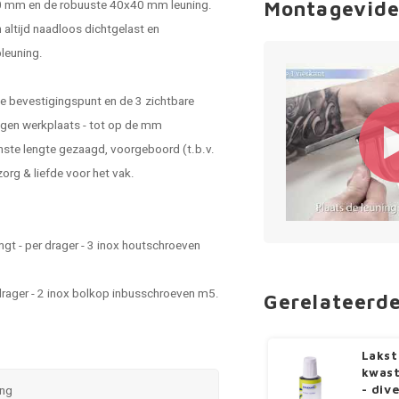
0x10 mm en de robuuste 40x40 mm leuning.
Montagevide
 altijd naadloos dichtgelast en
leuning.
de bevestigingspunt en de 3 zichtbare
eigen werkplaats - tot op de mm
nste lengte gezaagd, voorgeboord (t.b.v.
rg & liefde voor het vak.
gt - per drager - 3 inox houtschroeven
drager - 2 inox bolkop inbusschroeven m5.
Gerelateerd
Lakst
kwast
ing
- div