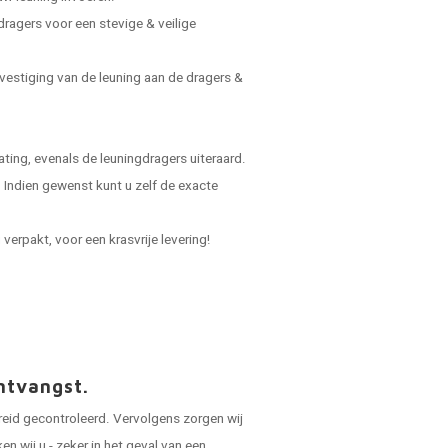
dragers voor een stevige & veilige
vestiging van de leuning aan de dragers &
ing, evenals de leuningdragers uiteraard.
Indien gewenst kunt u zelf de exacte
verpakt, voor een krasvrije levering!
ntvangst.
reid gecontroleerd. Vervolgens zorgen wij
 wij u - zeker in het geval van een