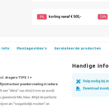
korting vanaf € 500,-
5%
7,5%
 info
Montagevideo's
Gerelateerde producten
Handige info
ncl. dragers TYPE 1 +
Hulp nodig bij 
fijnstructuur poedercoating in iedere
Download monta
eft een "dikte" van 40x20 mm en wordt
 gewenste RAL kleur. Altijd de perfecte
rijven als "toegankelijk modern" en