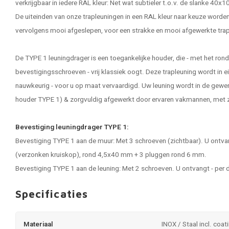
verkrijgbaar in iedere RAL kleur: Net wat subtieler t.o.v. de slanke 4
De uiteinden van onze trapleuningen in een RAL kleur naar keuze worden
vervolgens mooi afgeslepen, voor een strakke en mooi afgewerkte trap
De TYPE 1 leuningdrager is een toegankelijke houder, die - met het ron
bevestigingsschroeven - vrij klassiek oogt. Deze trapleuning wordt in 
nauwkeurig - voor u op maat vervaardigd. Uw leuning wordt in de gewe
houder TYPE 1) & zorgvuldig afgewerkt door ervaren vakmannen, met zo
Bevestiging leuningdrager TYPE 1:
Bevestiging TYPE 1 aan de muur: Met 3 schroeven (zichtbaar). U ontvan
(verzonken kruiskop), rond 4,5x40 mm + 3 pluggen rond 6 mm.
Bevestiging TYPE 1 aan de leuning: Met 2 schroeven. U ontvangt - per 
Specificaties
Materiaal
INOX / Staal incl. coat