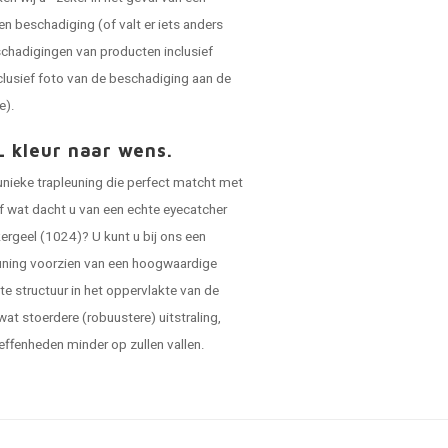
en beschadiging (of valt er iets anders
schadigingen van producten inclusief
clusief foto van de beschadiging aan de
e).
L kleur naar wens.
 unieke trapleuning die perfect matcht met
 of wat dacht u van een echte eyecatcher
ergeel (1024)? U kunt u bij ons een
leuning voorzien van een hoogwaardige
hte structuur in het oppervlakte van de
 wat stoerdere (robuustere) uitstraling,
effenheden minder op zullen vallen.