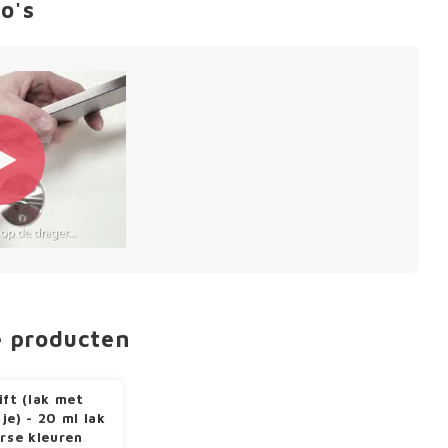
o's
e producten
ift (lak met
je) - 20 ml lak
erse kleuren