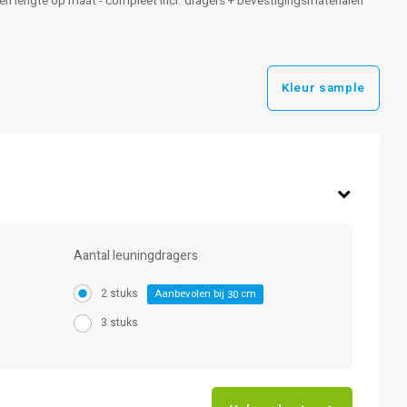
 een lengte op maat - compleet incl. dragers + bevestigingsmaterialen
Kleur sample
Aantal leuningdragers
2 stuks
Aanbevolen bij
cm
30
3 stuks