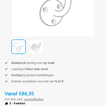
pleuning staal
hroeven
A
pleuning smeedijzer
r en tap
pleuning gunmetal
rderobestang
pleuning brons
ulaire leuningen
Maatwerk
leuning ook
op maat
Leuning in
kleur naar wens
Korting
bij grotere bestellingen
Klanten waarderen ons met een
9,4/10
Vanaf
€86,35
incl. btw, excl.
verzendkosten
3 - 4 weken