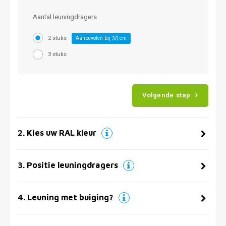
Aantal leuningdragers
2 stuks
Aanbevolen bij
cm
30
3 stuks
Volgende stap
2
.
Kies uw RAL kleur
3
.
Positie leuningdragers
4
.
Leuning met buiging?