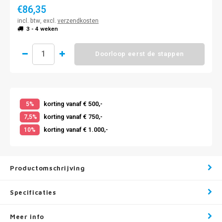
€86,35
incl. btw, excl.
verzendkosten
3 - 4 weken
Doorloop eerst de stappen
korting vanaf € 500,-
5%
korting vanaf € 750,-
7,5%
korting vanaf € 1.000,-
10%
Productomschrijving
Specificaties
Meer info