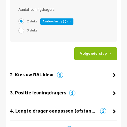
Aantal leuningdragers
2 stuks
Aanbevolen bij
cm
30
3 stuks
Volgende stap
2
.
Kies uw RAL kleur
3
.
Positie leuningdragers
4
.
Lengte drager aanpassen (afstand muur)