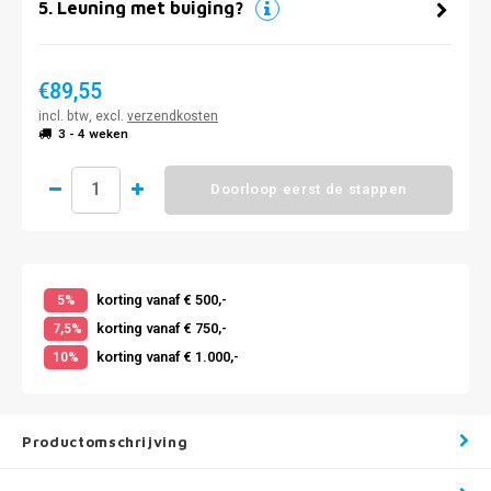
5
.
Leuning met buiging?
€89,55
incl. btw, excl.
verzendkosten
3 - 4 weken
Doorloop eerst de stappen
korting vanaf € 500,-
5%
korting vanaf € 750,-
7,5%
korting vanaf € 1.000,-
10%
Productomschrijving