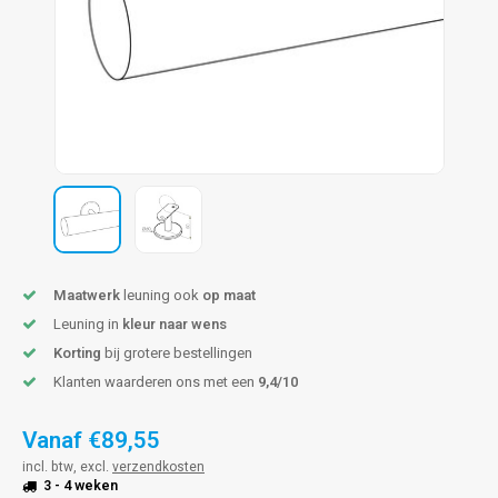
pleuning staal
hroeven
A
pleuning smeedijzer
r en tap
pleuning gunmetal
rderobestang
pleuning brons
ulaire leuningen
Maatwerk
leuning ook
op maat
Leuning in
kleur naar wens
Korting
bij grotere bestellingen
Klanten waarderen ons met een
9,4/10
Vanaf
€89,55
incl. btw, excl.
verzendkosten
3 - 4 weken