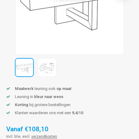
pleuning staal
hroeven
A
pleuning smeedijzer
r en tap
pleuning gunmetal
rderobestang
pleuning brons
ulaire leuningen
Maatwerk
leuning ook
op maat
Leuning in
kleur naar wens
Korting
bij grotere bestellingen
Klanten waarderen ons met een
9,4/10
Vanaf
€108,10
incl. btw, excl.
verzendkosten