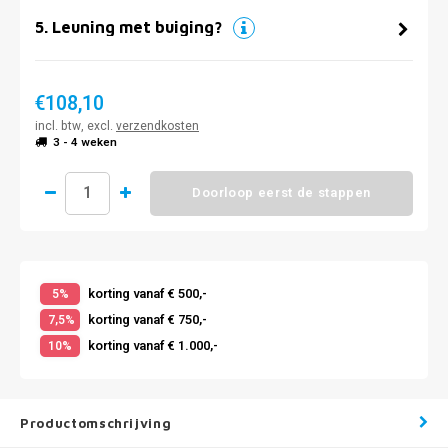
5
.
Leuning met buiging?
€108,10
incl. btw, excl.
verzendkosten
3 - 4 weken
Doorloop eerst de stappen
korting vanaf € 500,-
5%
korting vanaf € 750,-
7,5%
korting vanaf € 1.000,-
10%
Productomschrijving