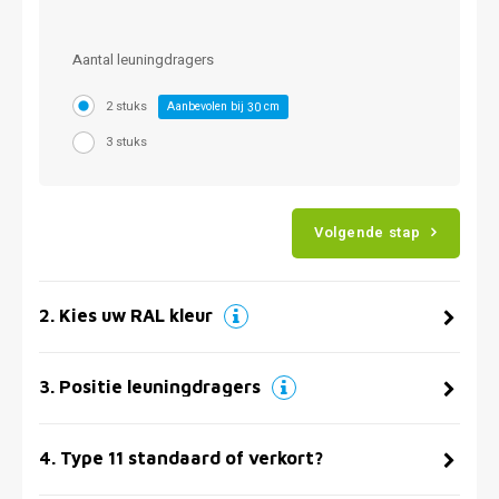
Aantal leuningdragers
2 stuks
Aanbevolen bij
cm
30
3 stuks
Volgende stap
2
.
Kies uw RAL kleur
3
.
Positie leuningdragers
4
.
Type 11 standaard of verkort?