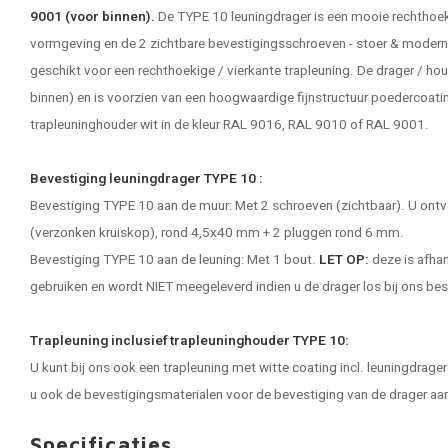
9001 (voor binnen).
De TYPE 10 leuningdrager is een mooie rechthoek
vormgeving en de 2 zichtbare bevestigingsschroeven - stoer & modern 
geschikt voor een rechthoekige / vierkante trapleuning. De drager / ho
binnen) en is voorzien van een hoogwaardige fijnstructuur poedercoating
trapleuninghouder wit in de kleur RAL 9016, RAL 9010 of RAL 9001.
Bevestiging leuningdrager TYPE 10 :
Bevestiging TYPE 10 aan de muur: Met 2 schroeven (zichtbaar). U ontva
(verzonken kruiskop), rond 4,5x40 mm + 2 pluggen rond 6 mm.
Bevestiging TYPE 10 aan de leuning: Met 1 bout.
LET OP:
deze is afhan
gebruiken en wordt NIET meegeleverd indien u de drager los bij ons bes
Trapleuning inclusief trapleuninghouder TYPE 10:
U kunt bij ons ook een
trapleuning met witte coating
incl. leuningdrager
u ook de bevestigingsmaterialen voor de bevestiging van de drager aan
Specificaties