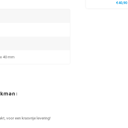
€40,90
5 x 40 mm
akman:
.
t, voor een krasvrije levering!