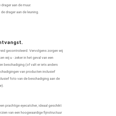
 drager aan de muur.
de drager aan de leuning.
ntvangst.
reid gecontroleerd. Vervolgens zorgen wij
 wij u - zeker in het geval van een
en beschadiging (of valt er iets anders
schadigingen van producten inclusief
clusief foto van de beschadiging aan de
e).
een prachtige eyecatcher, ideaal geschikt
orzien van een hoogwaardige fijnstructuur