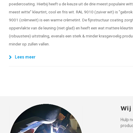
poedercoating. Hierbij heeft u de keuze uit de drie meest populaire wit
meest witte" kleurtint, cool en fris wit. RAL 9010 (zuiver wit) is "gebro
9001 (crèmewit) is een warme crèmetint. De fijnstructuur coating zorgt 
oppervlakte van de leuning (niet glad) en heeft een wat mattere kleurtin
(robuustere) uitstraling, evenals een sterk & minder krasgevoelig produ
minder op zullen vallen.
Lees meer
Wij
Hulp n
produ