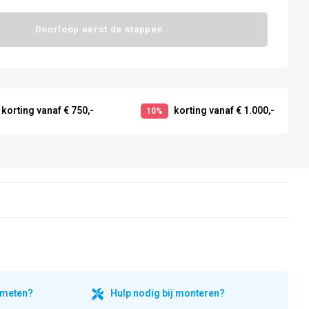
Doorloop eerst de stappen
korting vanaf € 750,-
korting vanaf € 1.000,-
10%
inmeten?
Hulp nodig bij monteren?