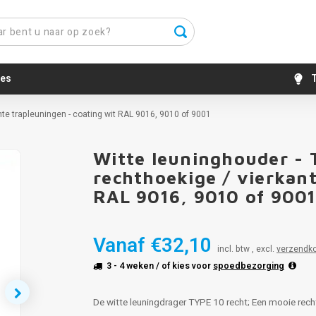
es
T
ante trapleuningen - coating wit RAL 9016, 9010 of 9001
Witte leuninghouder - 
rechthoekige / vierkant
RAL 9016, 9010 of 900
Vanaf
€32,10
incl. btw , excl.
verzendk
3 - 4 weken
/ of kies voor
spoedbezorging
De witte leuningdrager TYPE 10 recht; Een mooie rech