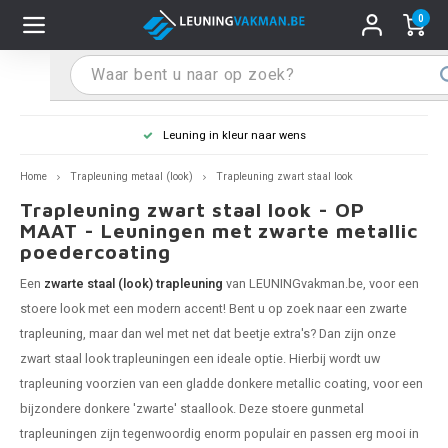
0
Hoofdmenu / Leuninghouders
Hoofdmenu / Tips & Tricks
Hoofdmenu / Trapleuning
Hoofdmenu / Extra
Leuninghouders
Tips & Tricks
Trapleuning
Extra
Leuning in kleur naar wens
pleuning inox
ninghouder inox
stiften
T
T
T
T
T
T
T
T
T
T
L
L
L
L
L
L
pleuning inmeten
Home
Trapleuning metaal (look)
Trapleuning zwart staal look
Trapleuning zwart staal look - OP
pleuning zwart
uninghouder zwart
hoonmaak en onderhoud
T
T
T
T
T
T
T
T
T
T
L
L
L
L
L
L
pleuning monteren
MAAT - Leuningen met zwarte metallic
poedercoating
pleuning antraciet
ninghouder antraciet
stekhoek (voor een trapleuning)
T
T
T
T
T
T
T
T
T
T
L
L
A
A
L
A
Een
zwarte staal (look) trapleuning
van LEUNINGvakman.be, voor een
stoere look met een modern accent! Bent u op zoek naar een
zwarte
pleuning grijs
ninghouder wit
ox einddoppen
T
T
T
A
T
T
A
T
A
A
L
A
A
trapleuning
, maar dan wel met net dat beetje extra's? Dan zijn onze
zwart staal look trapleuningen een ideale optie. Hierbij wordt uw
pleuning wit
ninghouder RAL kleur naar wens
x bochten en koppelstukken
T
T
A
A
T
A
A
trapleuning voorzien van een gladde donkere metallic coating, voor een
bijzondere donkere 'zwarte' staallook. Deze stoere
gunmetal
pleuning RAL kleur naar wens
ninghouder staal
x flensen
T
A
A
trapleuningen
zijn tegenwoordig enorm populair en passen erg mooi in