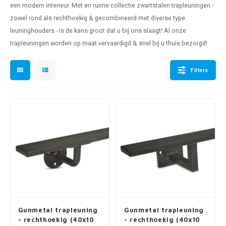
een modern interieur. Met en ruime collectie zwartstalen trapleuningen -
pleuning staal
hroeven
A
zowel rond als rechthoekig & gecombineerd met diverse type
leuninghouders - is de kans groot dat u bij ons slaagt! Al onze
pleuning smeedijzer
r en tap
trapleuningen
worden op maat vervaardigd & snel bij u thuis bezorgd!
pleuning gunmetal
rderobestang
Filters
pleuning brons
ulaire leuningen
Gunmetal trapleuning
Gunmetal trapleuning
- rechthoekig (40x10
- rechthoekig (40x10