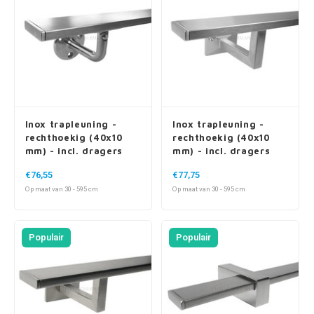
Inox trapleuning -
Inox trapleuning -
rechthoekig (40x10
rechthoekig (40x10
mm) - incl. dragers
mm) - incl. dragers
TYPE 1 VARIABEL
TYPE 10
€76,55
€77,75
Op maat van 30 - 595 cm
Op maat van 30 - 595 cm
Populair
Populair