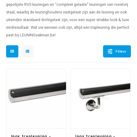
pleuning staal
hroeven
A
gepolijste RVS leuningen en "compleet gelaste" leuningen van roestvrij
staal, waarbij de leuninghouders vastgelast zijn aan de leuning en ook
pleuning smeedijzer
r en tap
uiteinden standaard dichtgelast zijn, voor een super strakke look & luxe
eindresultaat. Wat uw wensen ook zijn, altijd een
trapleuning
die perfect
pleuning gunmetal
rderobestang
past bij LEUNINGvakman.be!
pleuning brons
Filters
ulaire leuningen
Inox trapleuning -
Inox trapleuning -