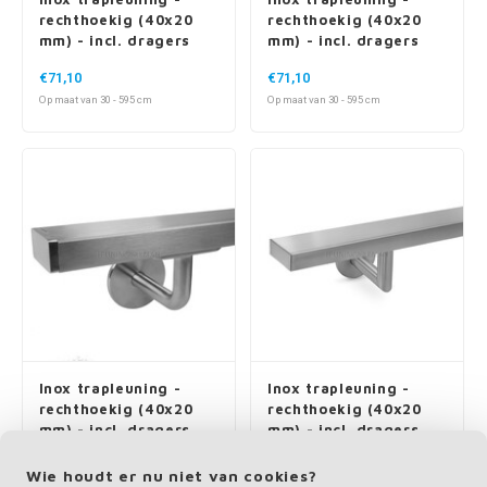
rechthoekig (40x20
rechthoekig (40x20
mm) - incl. dragers
mm) - incl. dragers
TYPE 11
TYPE 16
€71,10
€71,10
Op maat van 30 - 595 cm
Op maat van 30 - 595 cm
Inox trapleuning -
Inox trapleuning -
rechthoekig (40x20
rechthoekig (40x20
mm) - incl. dragers
mm) - incl. dragers
TYPE 3
TYPE 3 LUXE
€64,30
€67,90
Wie houdt er nu niet van cookies?