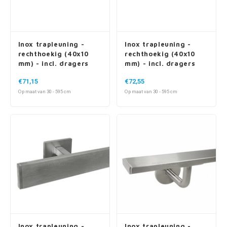
Inox trapleuning -
Inox trapleuning -
rechthoekig (40x10
rechthoekig (40x10
mm) - incl. dragers
mm) - incl. dragers
TYPE 11
TYPE 13
€71,15
€72,55
Op maat van 30 - 595 cm
Op maat van 30 - 595 cm
Inox trapleuning -
Inox trapleuning -