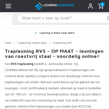
0
Hoofdmenu / Leuninghouders
Hoofdmenu / Tips & Tricks
Hoofdmenu / Trapleuning
Hoofdmenu / Extra
Leuninghouders
Tips & Tricks
Trapleuning
Extra
Leuning in kleur naar wens
pleuning inox
ninghouder inox
stiften
T
T
T
T
T
T
T
T
T
T
L
L
L
L
L
L
pleuning inmeten
Home
Trapleuning metaal (look)
Trapleuning RVS
Trapleuning RVS - OP MAAT - leuningen
pleuning zwart
uninghouder zwart
hoonmaak en onderhoud
T
T
T
T
T
T
T
T
T
T
L
L
L
L
L
L
pleuning monteren
van roestvrij staal - voordelig online!
Een
RVS trapleuning
bestelt u - eenvoudig online - bij
pleuning antraciet
ninghouder antraciet
stekhoek (voor een trapleuning)
T
T
T
T
T
T
T
T
T
T
L
L
A
A
L
A
LEUNINGvakman.be! Wij zijn gespecialiseerd in trapleuningen van
roestvrij staal, waarbij u nergens anders een dusdanige collectie
inox
pleuning grijs
ninghouder wit
ox einddoppen
T
T
T
A
T
T
A
T
A
A
L
A
A
trapleuningen
zult vinden. Met een ruime keuze op het gebied van rvs
pleuning wit
ninghouder RAL kleur naar wens
x bochten en koppelstukken
leuningen - rond, rechthoekig & vierkant, allemaal op maat te bestellen
T
T
A
A
T
A
A
van 30 - 595 cm - en
rvs (inox) leuninghouders
, slaagt u bij ons altijd in
pleuning RAL kleur naar wens
ninghouder staal
x flensen
T
A
A
uw zoektocht naar een rvs leuning op maat. Ook vindt u bij ons een
gerichte collectie RVS trapleuningen voor buiten (van RVS 316),