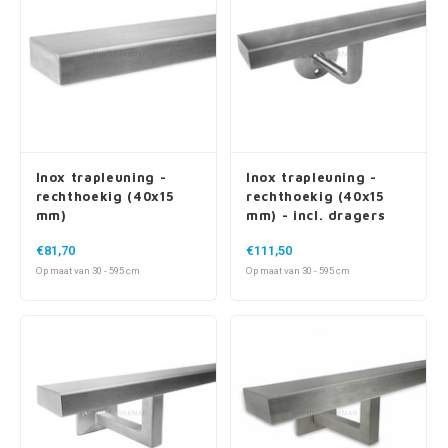
Inox trapleuning -
Inox trapleuning -
rechthoekig (40x15
rechthoekig (40x15
mm)
mm) - incl. dragers
TYPE 1
€81,70
€111,50
Op maat van 30 - 595 cm
Op maat van 30 - 595 cm