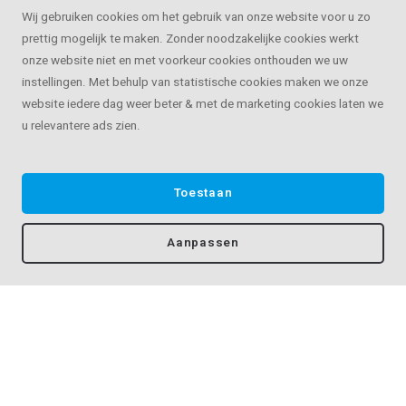
Op maat van 30 - 595 cm
Op maat van 30 - 595 cm
Wij gebruiken cookies om het gebruik van onze website voor u zo
prettig mogelijk te maken. Zonder noodzakelijke cookies werkt
onze website niet en met voorkeur cookies onthouden we uw
instellingen. Met behulp van statistische cookies maken we onze
website iedere dag weer beter & met de marketing cookies laten we
u relevantere ads zien.
Toestaan
Aanpassen
Inox trapleuning -
Inox trapleuning -
rechthoekig (40x20
rechthoekig (40x20
mm) - incl. dragers
mm) - incl. dragers
TYPE 4
TYPE 5
Vergelijk producten
€62,30
€64,30
Op maat van 30 - 595 cm
Op maat van 30 - 595 cm
Filters
Filters
Start vergelijking