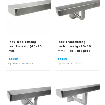
Inox trapleuning -
Inox trapleuning -
rechthoekig (40x20
rechthoekig (40x20
mm)
mm) - incl. dragers
TYPE 1
€34,50
€64,30
Op maat van 30 - 595 cm
Op maat van 30 - 595 cm