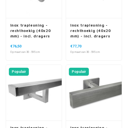
Inox trapleuning -
Inox trapleuning -
rechthoekig (40x20
rechthoekig (40x20
mm) - incl. dragers
mm) - incl. dragers
TYPE 1 VARIABEL
TYPE 10
€76,50
€77,70
Op maat van 30 - 595 cm
Op maat van 30 - 595 cm
Populair
Populair
Inox trapleuning -
Inox trapleuning -