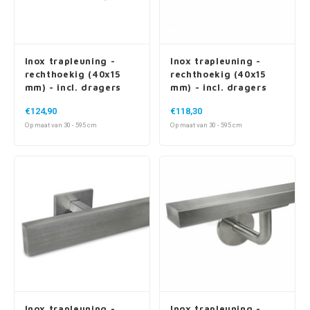
Inox trapleuning -
Inox trapleuning -
rechthoekig (40x15
rechthoekig (40x15
mm) - incl. dragers
mm) - incl. dragers
TYPE 10
TYPE 11
€124,90
€118,30
Op maat van 30 - 595 cm
Op maat van 30 - 595 cm
Inox trapleuning -
Inox trapleuning -