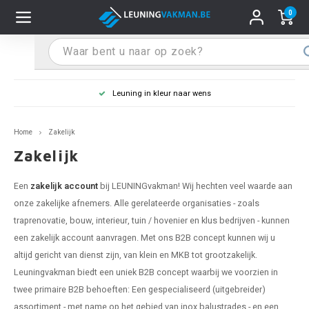
0
Hoofdmenu / Leuninghouders
Hoofdmenu / Tips & Tricks
Hoofdmenu / Trapleuning
Hoofdmenu / Extra
Leuninghouders
Tips & Tricks
Trapleuning
Extra
Leuning in kleur naar wens
pleuning inox
ninghouder inox
stiften
T
T
T
T
T
T
T
T
T
T
L
L
L
L
L
L
pleuning inmeten
Home
Zakelijk
pleuning zwart
uninghouder zwart
hoonmaak en onderhoud
T
T
T
T
T
T
T
T
T
T
L
L
L
L
L
L
pleuning monteren
Zakelijk
pleuning antraciet
ninghouder antraciet
stekhoek (voor een trapleuning)
T
T
T
T
T
T
T
T
T
T
L
L
A
A
L
A
Een
zakelijk account
bij LEUNINGvakman! Wij hechten veel waarde aan
onze zakelijke afnemers. Alle gerelateerde organisaties - zoals
pleuning grijs
ninghouder wit
ox einddoppen
T
T
T
A
T
T
A
T
A
A
L
A
A
traprenovatie, bouw, interieur, tuin / hovenier en klus bedrijven - kunnen
een zakelijk account aanvragen. Met ons B2B concept kunnen wij u
pleuning wit
ninghouder RAL kleur naar wens
x bochten en koppelstukken
T
T
A
A
T
A
A
altijd gericht van dienst zijn, van klein en MKB tot grootzakelijk.
Leuningvakman biedt een uniek B2B concept waarbij we voorzien in
pleuning RAL kleur naar wens
ninghouder staal
x flensen
T
A
A
twee primaire B2B behoeften: Een gespecialiseerd (uitgebreider)
assortiment - met name op het gebied van inox balustrades - en een