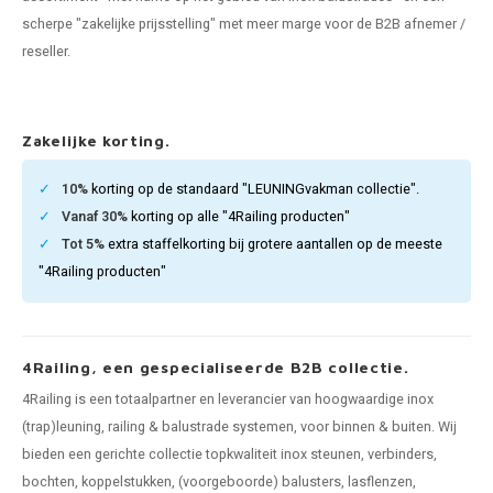
pleuning staal
hroeven
A
scherpe "zakelijke prijsstelling" met meer marge voor de B2B afnemer /
reseller.
pleuning smeedijzer
r en tap
pleuning gunmetal
rderobestang
Zakelijke korting.
pleuning brons
10%
korting op de standaard "LEUNINGvakman collectie".
Vanaf 30%
korting op alle "4Railing producten"
ulaire leuningen
Tot 5%
extra staffelkorting bij grotere aantallen op de meeste
"4Railing producten"
4Railing, een gespecialiseerde B2B collectie.
4Railing is een totaalpartner en leverancier van hoogwaardige inox
(trap)leuning, railing & balustrade systemen, voor binnen & buiten. Wij
bieden een gerichte collectie topkwaliteit inox steunen, verbinders,
bochten, koppelstukken, (voorgeboorde) balusters, lasflenzen,