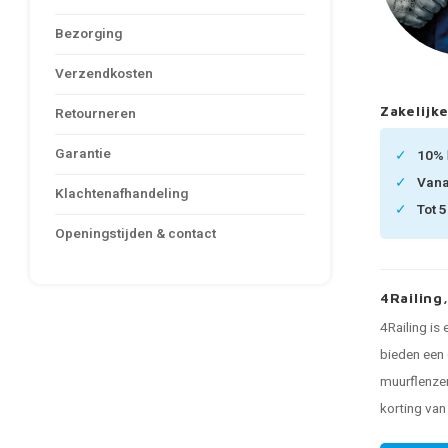
Bezorging
Verzendkosten
Zakelijke
Retourneren
Garantie
10%
Van
Klachtenafhandeling
Tot 
Openingstijden & contact
4Railing
4Railing is
bieden een 
muurflenzen
korting va