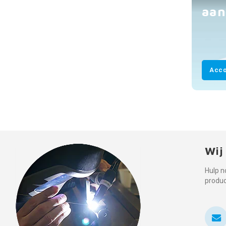
aan
Acco
Wij
Hulp n
produ