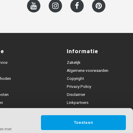
ce
Informatie
rvice
Zakelijk
Algemene voorwaarden
thoden
Copyright
Privacy Policy
osten
Disclaimer
en
Linkpartners
Alle leuningen
fhandeling
Toestaan
ijden & contact
 en met