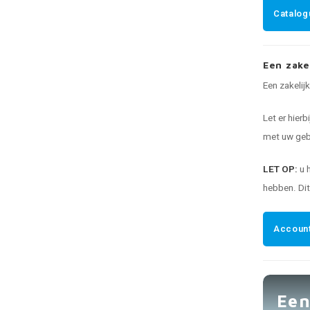
Catalog
Een zake
Een zakelij
Let er hierb
met uw gebr
LET OP:
u 
hebben. Di
Account
Een