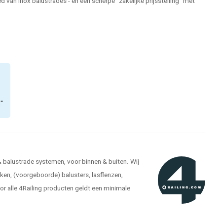
 van inox balustrades - en een scherpe "zakelijke prijsstelling" met
n"
 & balustrade systemen, voor binnen & buiten. Wij
kken, (voorgeboorde) balusters, lasflenzen,
r alle 4Railing producten geldt een minimale