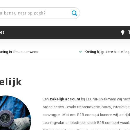
es
T
uning in kleur naar wens
Korting bij grotere bestellin
elijk
Een
zakelijk account
bij LEUNINGvakman! Wij hecht
organisaties - zoals traprenovatie, bouw, interieur, 
aanvragen. Met ons B2B concept kunnen wij u altijd g
Leuningvakman biedt een uniek B2B concept waarbij