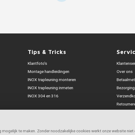
Tips & Tricks
Servi
Klantfoto's
Klantense
Montage handleidingen
Over ons
INOX trapleuning monteren
Betaalme
INOX trapleuning inmeten
Bezorging
INOX 304 en 316
Verzendk
Retourner
Garantie
Klachtena
Openingst
ig mogelijk te maken. Zonder noodzakelijke cookies werkt onze website niet