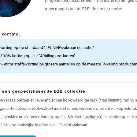
(uitgebreider) assortiment - met name op het gebied
meer marge voor de B2B afnemer / reseller.
 korting.
korting op de standaard "LEUNINGvakman collectie".
af 30%
korting op alle "4Railing producten"
5%
extra staffelkorting bij grotere aantallen op de meeste "4Railing producte
, een gespecialiseerde B2B collectie.
 een totaalpartner en leverancier van hoogwaardige inox (trap)leuning, railing
gerichte collectie topkwaliteit inox steunen, verbinders, bochten, koppelstu
, glasklemmen, asverbinders, buizen & kokers (railingen) en eindkappen. Voo
n 30% voor zakelijke klanten van LEUNINGvakman.