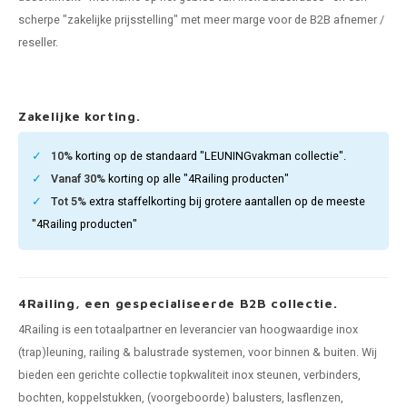
pleuning staal
hroeven
A
scherpe "zakelijke prijsstelling" met meer marge voor de B2B afnemer /
reseller.
pleuning smeedijzer
r en tap
pleuning gunmetal
rderobestang
Zakelijke korting.
pleuning brons
10%
korting op de standaard "LEUNINGvakman collectie".
Vanaf 30%
korting op alle "4Railing producten"
ulaire leuningen
Tot 5%
extra staffelkorting bij grotere aantallen op de meeste
"4Railing producten"
4Railing, een gespecialiseerde B2B collectie.
4Railing is een totaalpartner en leverancier van hoogwaardige inox
(trap)leuning, railing & balustrade systemen, voor binnen & buiten. Wij
bieden een gerichte collectie topkwaliteit inox steunen, verbinders,
bochten, koppelstukken, (voorgeboorde) balusters, lasflenzen,