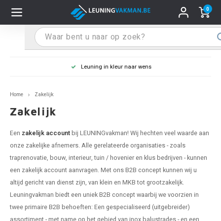
0
Hoofdmenu / Leuninghouders
Hoofdmenu / Tips & Tricks
Hoofdmenu / Trapleuning
Hoofdmenu / Extra
Leuninghouders
Tips & Tricks
Trapleuning
Extra
Leuning in kleur naar wens
pleuning inox
ninghouder inox
stiften
T
T
T
T
T
T
T
T
T
T
L
L
L
L
L
L
pleuning inmeten
Home
Zakelijk
pleuning zwart
uninghouder zwart
hoonmaak en onderhoud
T
T
T
T
T
T
T
T
T
T
L
L
L
L
L
L
pleuning monteren
Zakelijk
pleuning antraciet
ninghouder antraciet
stekhoek (voor een trapleuning)
T
T
T
T
T
T
T
T
T
T
L
L
A
A
L
A
Een
zakelijk account
bij LEUNINGvakman! Wij hechten veel waarde aan
onze zakelijke afnemers. Alle gerelateerde organisaties - zoals
pleuning grijs
ninghouder wit
ox einddoppen
T
T
T
A
T
T
A
T
A
A
L
A
A
traprenovatie, bouw, interieur, tuin / hovenier en klus bedrijven - kunnen
een zakelijk account aanvragen. Met ons B2B concept kunnen wij u
pleuning wit
ninghouder RAL kleur naar wens
x bochten en koppelstukken
T
T
A
A
T
A
A
altijd gericht van dienst zijn, van klein en MKB tot grootzakelijk.
Leuningvakman biedt een uniek B2B concept waarbij we voorzien in
pleuning RAL kleur naar wens
ninghouder staal
x flensen
T
A
A
twee primaire B2B behoeften: Een gespecialiseerd (uitgebreider)
assortiment - met name op het gebied van inox balustrades - en een